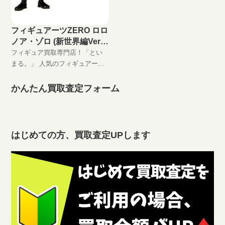
フィギュアーツZERO ロロ
ノア・ゾロ (新世界編Ver.)
の買取価格
フィギュア買取専門店！「とい
まる。」 人気のフィギュアーツ
ZERO ロロノア・ゾロ (新世界編
Ver.)高価買取します！ 完全無料
かんたん買取査定フォーム
の宅配買取でフィギュアをお買
い取りします！
はじめての方、買取査定UPします