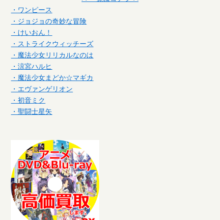
・ワンピース
・ジョジョの奇妙な冒険
・けいおん！
・ストライクウィッチーズ
・魔法少女リリカルなのは
・涼宮ハルヒ
・魔法少女まどか☆マギカ
・エヴァンゲリオン
・初音ミク
・聖闘士星矢