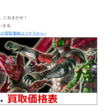
る。におまかせ！
といまる。
.C.の買取価格はコチラから↓