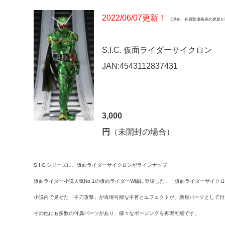
2022/06/07更新！
《現在、各買取価格表の更新が
S.I.C. 仮面ライダーサイクロン
JAN:4543112837431
3,000
円
（未開封の場合）
S.I.C.シリーズに、仮面ライダーサイクロンがラインナップ!
仮面ライダー小説人気No.1の仮面ライダーW編に登場した、「仮面ライダーサイクロ
小説内で見せた「手刀攻撃」が再現可能な手首とエフェクトが、新規パーツとして付
その他にも多数の付属パーツがあり、様々なポージングを再現可能です。