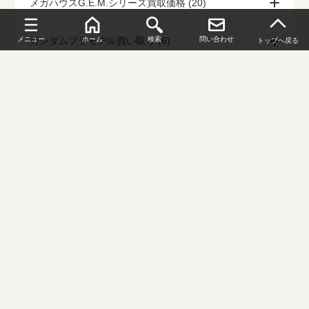
メガハウスG.E.M.シリーズ買取価格 (20)
ガンダムプラモデル買い取り (6)
メニュー
ホーム
検索
問い合わせ
トップへ戻る
ガンプラ買取 (105)
法人・個人事業主さまから買取 (0)
リンク (0)