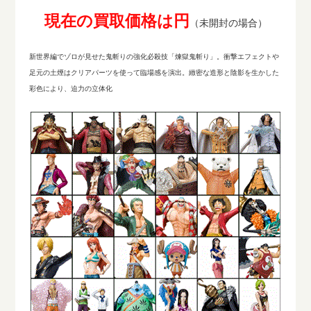
現在の買取価格は円
（未開封の場合）
新世界編でゾロが見せた鬼斬りの強化必殺技「煉獄鬼斬り」。衝撃エフェクトや
足元の土煙はクリアパーツを使って臨場感を演出。緻密な造形と陰影を生かした
彩色により、迫力の立体化