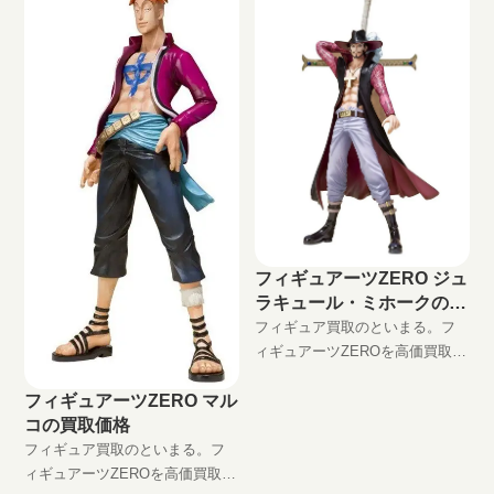
JAN:4543112643070 現在の買取
価格は円（未開封の場合
フィギュアーツZERO ジュ
ラキュール・ミホークの買
取価格
フィギュア買取のといまる。フ
ィギュアーツZEROを高価買取
中！！ フィギュアーツZERO ジ
フィギュアーツZERO マル
ュラキュール・ミホーク
コの買取価格
JAN:4543112665652 現在の買取
価格は円（未
フィギュア買取のといまる。フ
ィギュアーツZEROを高価買取