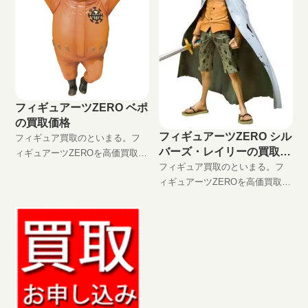
フィギュアーツZERO ベポ
の買取価格
フィギュアーツZERO シル
フィギュア買取のといまる。フ
バーズ・レイリーの買取価
ィギュアーツZEROを高価買取
格
フィギュア買取のといまる。フ
中！！ フィギュアーツZERO ベ
ィギュアーツZEROを高価買取
ポ JAN:4543112699077 現在の買
中！！ フィギュアーツZERO シ
取価格は円（未開封の場合）
ルバーズ・レイリー
JAN:4543112699091 現在の買取
価格は円（未開封