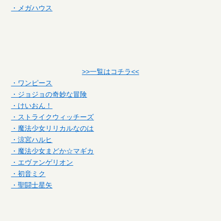
・メガハウス
>>一覧はコチラ<<
・ワンピース
・ジョジョの奇妙な冒険
・けいおん！
・ストライクウィッチーズ
・魔法少女リリカルなのは
・涼宮ハルヒ
・魔法少女まどか☆マギカ
・エヴァンゲリオン
・初音ミク
・聖闘士星矢