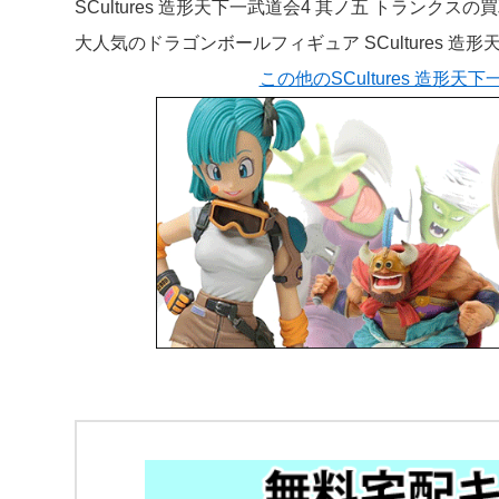
SCultures 造形天下一武道会4 其ノ五 トランク
大人気のドラゴンボールフィギュア SCultures 
この他のSCultures 造