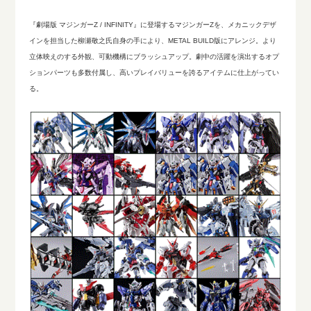
『劇場版 マジンガーZ / INFINITY』に登場するマジンガーZを、メカニックデザ
インを担当した柳瀬敬之氏自身の手により、METAL BUILD版にアレンジ。より
立体映えのする外観、可動機構にブラッシュアップ。劇中の活躍を演出するオプ
ションパーツも多数付属し、高いプレイバリューを誇るアイテムに仕上がってい
る。