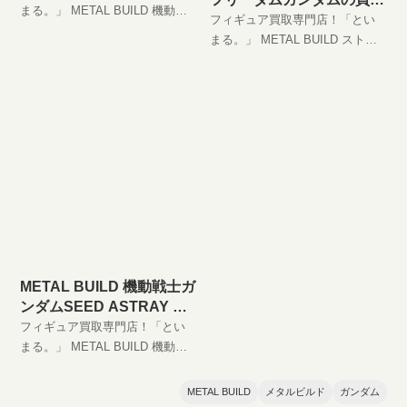
レイゴールドフレーム 天
まる。」 METAL BUILD 機動戦
価格
フィギュア買取専門店！「とい
ミナ -天空の宣言-の買取価
士ガンダムSEED DESTINY
まる。」 METAL BUILD ストラ
格
ASTRAY ガンダムアストレイゴ
イクフリーダムガンダム高価買
ールドフレーム 天ミナ -天空の宣
取します！ 完全無料の宅配買取
言-高価買取します！ 完全無料の
でフィギュアをお買い取りしま
宅配買取でフィギュアをお買い
す！
取りします！
METAL BUILD 機動戦士ガ
ンダムSEED ASTRAY フ
ライト・ユニットオプショ
フィギュア買取専門店！「とい
ンセットの買取価格
まる。」 METAL BUILD 機動戦
士ガンダムSEED ASTRAY フラ
イト・ユニットオプションセッ
METAL BUILD
メタルビルド
ガンダム
ト高価買取します！ 完全無料の