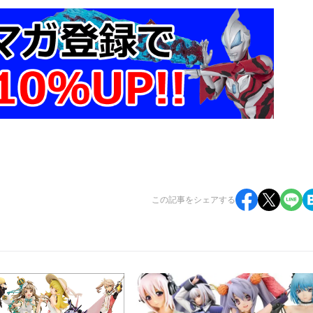
 近衛隊長エリナ
.2
 武者巫女トモエ
髪のシャンクス
1.冥土へ誘うものアイリ
キング
2.炎の使い手ニクス
コ・ロビン
武器屋 カトレア
ク
 光明の天使ナナエル
ブ・ルッチ
 歴戦の傭兵エキドナ ダークカラー
冥土へ誘うものアイリ メイド長専用Ver.
猟のスモーカー
Edition 鋼鉄姫ユーミル
この記事をシェアする
ーロン
Edition 歴戦の傭兵エキドナ
クロコダイル
オンP-2 超振動戦乙女ミリム
 ジュエリー・ボニー
オンP-3 鋼鉄参謀ユーミル
ンベエ
ンカ・リーN.Aver.
 トラファルガー・ロー
ンピース"LIMITED EDITION" ナミVer.BLUE