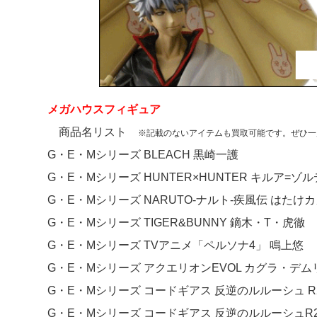
メガハウスフィギュア
商品名リスト
※記載のないアイテムも買取可能です。ぜひ一
G・E・Mシリーズ BLEACH 黒崎一護
G・E・Mシリーズ HUNTER×HUNTER キルア=ゾ
G・E・Mシリーズ NARUTO-ナルト-疾風伝 はたけ
G・E・Mシリーズ TIGER&BUNNY 鏑木・T・虎徹
G・E・Mシリーズ TVアニメ「ペルソナ4」 鳴上悠
G・E・Mシリーズ アクエリオンEVOL カグラ・デム
G・E・Mシリーズ コードギアス 反逆のルルーシュ 
G・E・Mシリーズ コードギアス 反逆のルルーシュR2