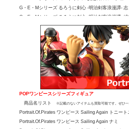
G・E・Mシリーズ るろうに剣心 -明治剣客浪漫譚- 志
G・E・Mシリーズ るろうに剣心 -明治剣客浪漫譚- 
G・E・Mシリーズ ヱヴァンゲリヲン新劇場版:破 渚 
G・E・Mシリーズ 機動戦士ガンダムSEED アスラ
G・E・Mシリーズ 銀魂 沖田総悟
G・E・Mシリーズ 銀魂 桂小太郎
G・E・Mシリーズ 銀魂 高杉晋助
G・E・Mシリーズ 銀魂 坂田銀時
G・E・Mシリーズ 銀魂 新訳紅桜編 坂田銀時
G・E・Mシリーズ 銀魂 白夜叉
POPワンピースシリーズフィギュア
G・E・Mシリーズ 鋼の錬金術師 FULLMETAL ALC
商品名リスト
※記載のないアイテムも買取可能です。ぜひ一
G・E・Mシリーズ 青の祓魔師 奥村雪男
Portrait.Of.Pirates ワンピース Sailing Again
エクセレントモデル RAHDX G.A.NEO ラクス・ク
Portrait.Of.Pirates ワンピース Sailing Again ナミ
エクセレントモデル RAHDX ガンダム・アーカイブス 