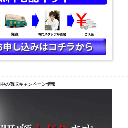
X 海軍本部大将 青雉 【クザン】
ルス
DX 海軍本部大将 赤犬【サカズキ】
DESTINY・2 ミーア・キャンベル
神・エネル
DESTINY・2 ルナマリア・ホーク
X 冥王 シルバーズ・レイリー
DESTINY・3 ステラ・ルーシェ
n サンジ
STINY・3 ステラ・ルーシェ(Ver.2)
ain しらほし姫
DESTINY・3 ラクス・クライン
ain ニコ・ロビン
ォン
in ブルック
ュアサンシャイン
gain ロロノア・ゾロ
ュアブロッサム
 EDITION ポートガス・D・エース
催中の買取キャンペーン情報
ュアマリン
 EDITION 赤髪のシャンクス
ュアムーンライト
ト・フロンティアVer.
ロビン
ンキー・D・ルフィ
ダマフォーム)