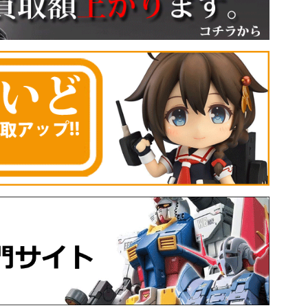
O IMAI
く者 アリス
リオン 叛乱の騎士姫 アンネロッテ
リオンP-4 錬金鋼人ヴァンテ
フェルタリ・ビビ
リオンP-5 異端審問官シギィ
キー
リオンP-6 対魔師ターニャン
・ロビンVer.デレシ!
リオンP-7 大海賊キャプテン・リリアナ
リオンP-8 囚われの竜戦士ブランウェン
モンキー・D・ルフィ
オンP-9 戦神の侍 イズミ
ネフェルタリ・ビビ
番人ノワ
ンキー
浪の戦士レイナ
ポートガス・D・エース
甲魔忍軍頭領シズカ
2 ボン・クレー
荒野の義賊リスティ
ロノア・ゾロ
 逢魔の女王 アルドラ