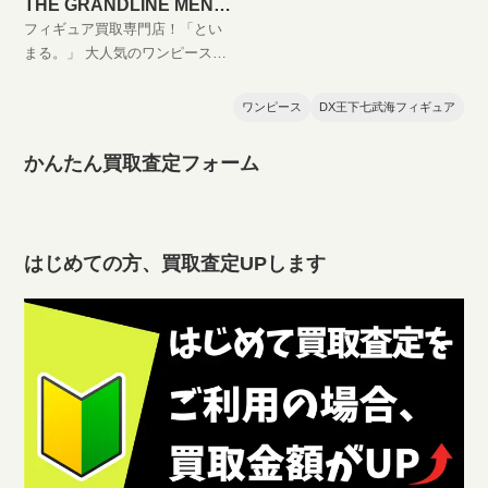
THE GRANDLINE MEN
vol.1 ポートガス・Ｄ・エ
フィギュア買取専門店！「とい
ースの買取価格
まる。」 大人気のワンピースプ
ライズフィギュア、DXフィギュ
ア「GRAND LINE MEN」シリー
ワンピース
DX王下七武海フィギュア
ズワンピース DXフィギュア
THE GRANDLINE MEN vol.1 ポ
かんたん買取査定フォーム
ートガス・Ｄ・エース高価買取
します！ DXF買取はといまる。
におまかせ！ 完全無料の宅配買
取でフィギュアをお買い取りし
はじめての方、買取査定UPします
ます！