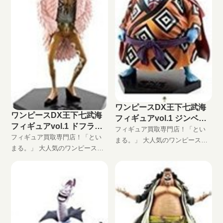
ワンピースDX王下七武海
ワンピースDX王下七武海
フィギュアvol.1 ジンベエ
フィギュアvol.1 ドフラミ
の買取価格
フィギュア買取専門店！「とい
ンゴの買取価格
フィギュア買取専門店！「とい
まる。」 大人気のワンピースプ
まる。」 大人気のワンピースプ
ライズフィギュア、DXフィギュ
ライズフィギュア、DXフィギュ
ア「GRAND LINE MEN」シリー
ア「GRAND LINE MEN」シリー
ズ、ワンピースDX王下七武海フ
ズ、ワンピースDX王下七武海フ
ィギュアvol.1 ジンベエ高価買取
ィギュアvol.1 ドフラミンゴ高価
します！ DXF買取はといまる。
買取します！ DXF買取はといま
におまかせ！ 完全無料の宅配買
る。におまかせ！ 完全無料の宅
取でフィギュアをお買い取りし