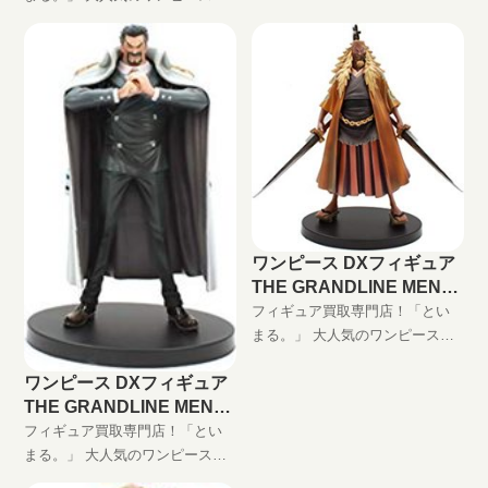
ズワンピース DXフィギュア
ライズフィギュア、ワンピース
THE GRANDLINE MEN vol.0 シ
DX海軍フィギュア vol.2 赤犬高
ャンクス高価買取します！ DXF
価買取します！ DXF買取はとい
買取はといまる。におまかせ！
まる。におまかせ！ 完全無料の
完全無料の宅配買取でフィギュ
宅配買取でフィギュアをお買い
アをお買い取りします！
取りします！
ワンピース DXフィギュア
THE GRANDLINE MEN
vol.0-Ⅱ シキの買取価格
フィギュア買取専門店！「とい
まる。」 大人気のワンピースプ
ライズフィギュア、DXフィギュ
ワンピース DXフィギュア
ア「GRAND LINE MEN」シリー
THE GRANDLINE MEN
ズワンピース DXフィギュア
vol.0 モンキー・D・ガー
THE GRANDLINE MEN vol.0-Ⅱ
フィギュア買取専門店！「とい
プの買取価格
シキ高価買取します！ DXF買取
まる。」 大人気のワンピースプ
はといまる。におまかせ！ 完全
ライズフィギュア、DXフィギュ