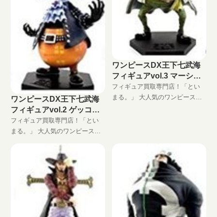
配買取でフィギュアをお買い取
ます！
りします！
ワンピースDX王下七武海
フィギュアvol.3 マーシャ
ル・Ｄ・ティーチの買取価
フィギュア買取専門店！「とい
格
まる。」 大人気のワンピースプ
ワンピースDX王下七武海
ライズフィギュア、DXフィギュ
フィギュアvol.2 ゲッコ
ア「GRAND LINE MEN」シリー
ー・モリアの買取価格
フィギュア買取専門店！「とい
ズ、ワンピースDX王下七武海フ
まる。」 大人気のワンピースプ
ィギュアvol.3 マーシャル・Ｄ・
ライズフィギュア、DXフィギュ
ティーチ高価買取します！ DXF
ア「GRAND LINE MEN」シリー
買取はといまる。におまかせ！
ズ、ワンピースDX王下七武海フ
完全無料の宅配買取でフィギュ
ィギュアvol.2 ゲッコー・モリア
アをお買い取りします！
高価買取します！ DXF買取はと
いまる。におまかせ！ 完全無料
の宅配買取でフィギュアをお買
い取りします！