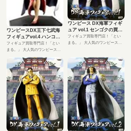
ワンピース DX海軍フィギ
ュア vol.1 センゴクの買取
ワンピースDX王下七武海
価格
フィギュア買取専門店！「とい
フィギュアvol.4 ハンコッ
まる。」 大人気のワンピースプ
クの買取価格
フィギュア買取専門店！「とい
ライズフィギュア、ワンピース
まる。」 大人気のワンピースプ
DX海軍フィギュア vol.1 センゴ
ライズフィギュア、DXフィギュ
ク高価買取します！ DXF買取は
ア「GRAND LINE MEN」シリー
といまる。におまかせ！ 完全無
ズ、ワンピースDX王下七武海フ
料の宅配買取でフィギュアをお
ィギュアvol.4 ハンコック高価買
買い取りします！
取します！ DXF買取はといま
る。におまかせ！ 完全無料の宅
配買取でフィギュアをお買い取
りします！