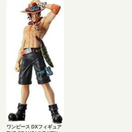
無料の宅配買取でフィギュアを
ア「GRAND LINE MEN」シリー
お買い取りします！
ズワンピース DXフィギュア
THE GRANDLINE MEN vol.0 モ
ンキー・D・ガープ高価買取しま
す！ DXF買取はといまる。にお
まかせ！ 完全無料の宅配買取で
フィギュアをお買い取りしま
す！
ワンピース DXフィギュア