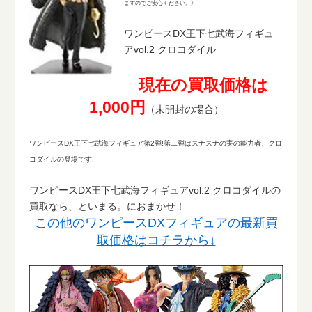
ますのでご安心ください。》
ワンピースDX王下七武海フィギュ
アvol.2 クロコダイル
現在の買取価格は
1,000円
（未開封の場合）
ワンピースDX王下七武海フィギュア第2弾!第二弾はスナスナの実の能力者、クロ
コダイルの登場です!
ワンピースDX王下七武海フィギュアvol.2 クロコダイルの
買取なら、といまる。におまかせ！
この他のワンピースDXフィギュアの最新買
取価格はコチラから↓