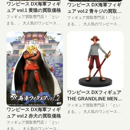
ワンピース DX海軍フィギ
ワンピース DX海軍フィギ
ュア vol.1 黄猿の買取価格
ュア vol.2 青キジの買取価
フィギュア買取専門店！「とい
格
フィギュア買取専門店！「とい
まる。」 大人気のワンピースプ
まる。」 大人気のワンピースプ
ライズフィギュア、ワンピース
ライズフィギュア、ワンピース
DX海軍フィギュア vol.1 黄猿高
DX海軍フィギュア vol.2 青キジ
価買取します！ DXF買取はとい
高価買取します！ DXF買取はと
まる。におまかせ！ 完全無料の
いまる。におまかせ！ 完全無料
宅配買取でフィギュアをお買い
の宅配買取でフィギュアをお買
取りします！
い取りします！
ワンピース DXフィギュア
THE GRANDLINE MEN
vol.0 シャンクスの買取価
フィギュア買取専門店！「とい
ワンピース DX海軍フィギ
格
まる。」 大人気のワンピースプ
ュア vol.2 赤犬の買取価格
ライズフィギュア、DXフィギュ
フィギュア買取専門店！「とい
ア「GRAND LINE MEN」シリー
まる。」 大人気のワンピースプ