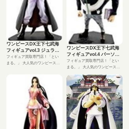
ワンピースDX王下七武海
ワンピースDX王下七武海
フィギュアvol.3 ジュラキ
フィギュアvol.4 バーソロ
ュール・ミホークの買取価
フィギュア買取専門店！「とい
ミュー・くまの買取価格
フィギュア買取専門店！「とい
格
まる。」 大人気のワンピースプ
まる。」 大人気のワンピースプ
ライズフィギュア、DXフィギュ
ライズフィギュア、DXフィギュ
ア「GRAND LINE MEN」シリー
ア「GRAND LINE MEN」シリー
ズ、ワンピースDX王下七武海フ
ズ、ワンピースDX王下七武海フ
ィギュアvol.3 ジュラキュール・
ィギュアvol.4 バーソロミュー・
ミホーク高価買取します！ DXF
くま高価買取します！ DXF買取
買取はといまる。におまかせ！
はといまる。におまかせ！ 完全
完全無料の宅配買取でフィギュ
無料の宅配買取でフィギュアを
アをお買い取りします！
お買い取りします！