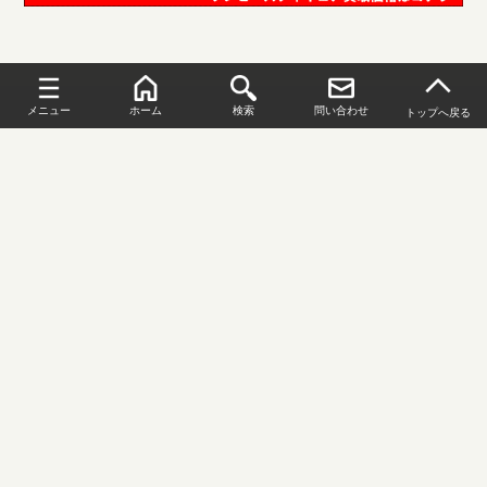
メニュー
ホーム
検索
問い合わせ
トップへ戻る
新規買取アップキャンペーン
お申し込みはこちら
トップページ
GRANDLINE MENシリーズ買取
ワンピースDX王
FOLLOW US
サイトマップ
© 2025 フィギュアの無料宅配買取！ホビー高価買取りのといまる。.