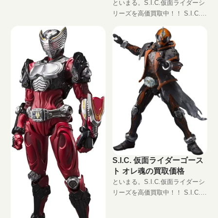
格
といまる。S.I.C.仮面ライダーシ
リーズを高価買取中！！ S.I.C.
仮面ライダークウガ マイティフ
ォーム JAN:4573102580412 現在
の買取価格は円（未開封
S.I.C. 仮面ライダーゴース
ト オレ魂の買取価格
といまる。S.I.C.仮面ライダーシ
リーズを高価買取中！！ S.I.C.
仮面ライダーゴースト オレ魂
JAN:4573102567123 現在の買取