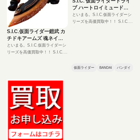
S.I.C. 仮面ライダードライ
ブ ハートロイミュードの
買取価格
といまる。S.I.C.仮面ライダーシ
リーズを高価買取中！！ S.I.C.
仮面ライダードライブ ハートロ
S.I.C.仮面ライダー鎧武 カ
イミュード JAN:4549660052197
チドキアームズ 魂ネイシ
現在の買取価格は円（未
ョン2017の買取価格
といまる。S.I.C.仮面ライダーシ
リーズを高価買取中！！ S.I.C.仮
面ライダー鎧武 カチドキアーム
ズ 魂ネイション2017
仮面ライダー
BANDAI
バンダイ
JAN:4549660177739 現在の買