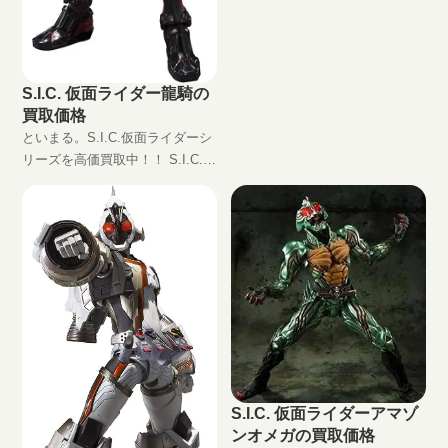
価格は円（未開封の場合）
S.I.C. 仮面ライダー龍騎の
買取価格
といまる。S.I.C.仮面ライダーシ
リーズを高価買取中！！ S.I.C.
仮面ライダー龍騎
JAN:4573102580429 現在の買取
価格は円（未開封の場合） 『仮
S.I.C. 仮面ライダーアマゾ
ンオメガの買取価格