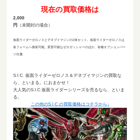
現在の買取価格は
2,000
円
（未開封の場合）
仮面ライダーゼロノスとデネブイマジンの2体セット。仮面ライダーゼロノスは
各フォームへ換装可能。変形可能なゼロガッシャーのほか、各種オプションパー
ツ付属
S.I.C. 仮面ライダーゼロノス＆デネブイマジンの買取な
ら、といまる。におまかせ！
大人気のS.I.C.仮面ライダーシリーズを売るなら、といま
る。
この他のS.I.C.の買取価格はコチラから↓