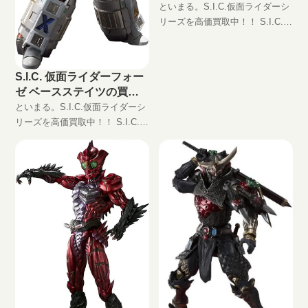
といまる。S.I.C.仮面ライダーシ
リーズを高価買取中！！ S.I.C.
仮面ライダーアマゾンオメガ
JAN:4573102552747 現在の買取
価格は円（未開封の場合）
S.I.C. 仮面ライダーフォー
ゼ ベースステイツの買取
価格
といまる。S.I.C.仮面ライダーシ
リーズを高価買取中！！ S.I.C.
仮面ライダーフォーゼ ベースス
テイツ JAN:4573102567130 現在
の買取価格は円（未開封