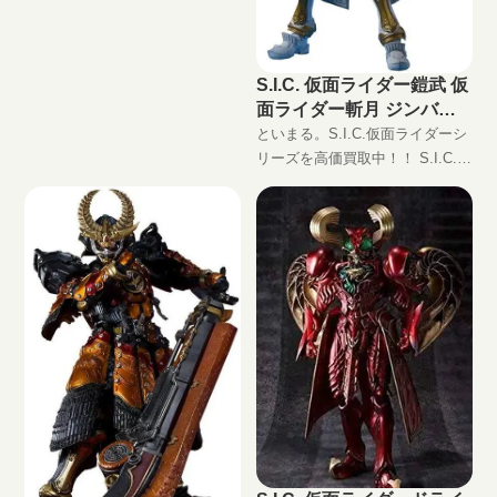
OOOOOO - (ヘキサオーズ)
JAN:45496601982
S.I.C. 仮面ライダー鎧武 仮
面ライダー斬月 ジンバー
メロンアームズの買取価格
といまる。S.I.C.仮面ライダーシ
リーズを高価買取中！！ S.I.C.
仮面ライダー鎧武 仮面ライダー
斬月 ジンバーメロンアームズ
JAN:4549660198239 現在