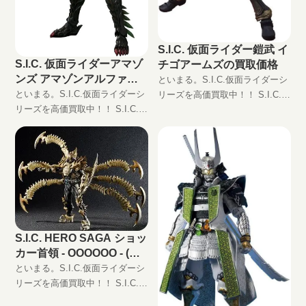
S.I.C. 仮面ライダー鎧武 イ
S.I.C. 仮面ライダーアマゾ
チゴアームズの買取価格
ンズ アマゾンアルファの
といまる。S.I.C.仮面ライダーシ
買取価格
といまる。S.I.C.仮面ライダーシ
リーズを高価買取中！！ S.I.C.
リーズを高価買取中！！ S.I.C.
仮面ライダー鎧武 イチゴアーム
仮面ライダーアマゾンズ アマゾ
ズ JAN:4549660239116 現在の買
ンアルファ JAN:4573102550866
取価格は円（未開封の場
現在の買取価格は円（未
S.I.C. HERO SAGA ショッ
カー首領 - OOOOOO - (ヘ
キサオーズ)の買取価格
といまる。S.I.C.仮面ライダーシ
リーズを高価買取中！！ S.I.C.
HERO SAGA ショッカー首領 -