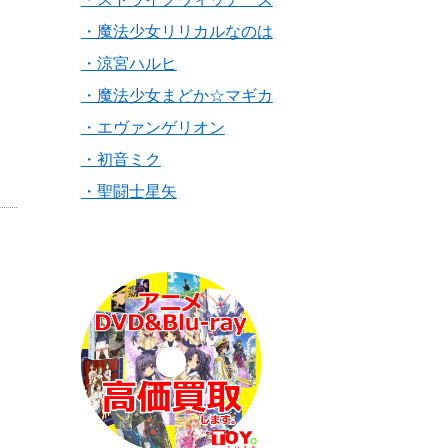
・魔法少女リリカルなのは
・涼宮ハルヒ
・魔法少女まどか☆マギカ
・エヴァンゲリオン
・初音ミク
・聖闘士星矢