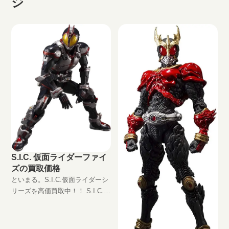
ジ
S.I.C. 仮面ライダーファイ
ズの買取価格
といまる。S.I.C.仮面ライダーシ
リーズを高価買取中！！ S.I.C.
仮面ライダーファイズ
JAN:4573102591869 現在の買取
価格は円（未開封の場合）