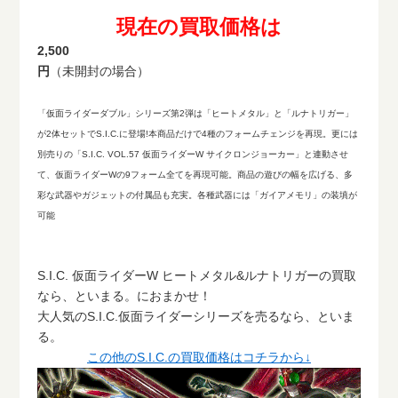
現在の買取価格は
2,500
円
（未開封の場合）
「仮面ライダーダブル」シリーズ第2弾は「ヒートメタル」と「ルナトリガー」
が2体セットでS.I.C.に登場!本商品だけで4種のフォームチェンジを再現。更には
別売りの「S.I.C. VOL.57 仮面ライダーW サイクロンジョーカー」と連動させ
て、仮面ライダーWの9フォーム全てを再現可能。商品の遊びの幅を広げる、多
彩な武器やガジェットの付属品も充実。各種武器には「ガイアメモリ」の装填が
可能
S.I.C. 仮面ライダーW ヒートメタル&ルナトリガーの買取
なら、といまる。におまかせ！
大人気のS.I.C.仮面ライダーシリーズを売るなら、といま
る。
この他のS.I.C.の買取価格はコチラから↓