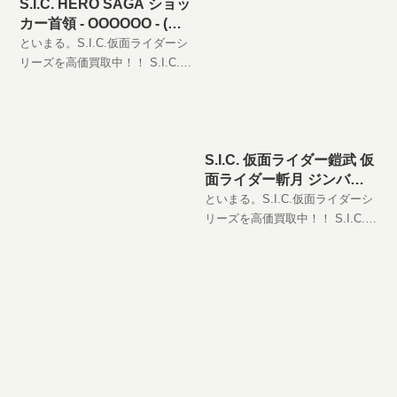
S.I.C. HERO SAGA ショッ
カー首領 - OOOOOO - (ヘ
キサオーズ)の買取価格
といまる。S.I.C.仮面ライダーシ
リーズを高価買取中！！ S.I.C.
HERO SAGA ショッカー首領 -
OOOOOO - (ヘキサオーズ)
JAN:45496601982
S.I.C. 仮面ライダー鎧武 仮
面ライダー斬月 ジンバー
メロンアームズの買取価格
といまる。S.I.C.仮面ライダーシ
リーズを高価買取中！！ S.I.C.
仮面ライダー鎧武 仮面ライダー
斬月 ジンバーメロンアームズ
JAN:4549660198239 現在