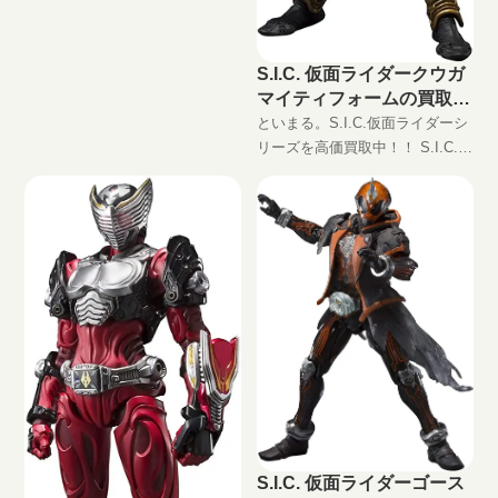
S.I.C. 仮面ライダークウガ
マイティフォームの買取価
格
といまる。S.I.C.仮面ライダーシ
リーズを高価買取中！！ S.I.C.
仮面ライダークウガ マイティフ
ォーム JAN:4573102580412 現在
の買取価格は円（未開封
S.I.C. 仮面ライダーゴース