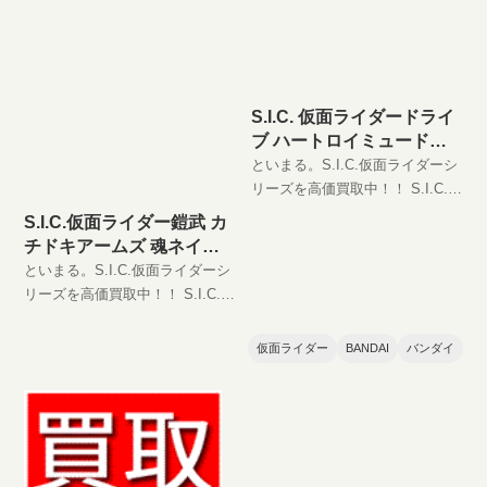
S.I.C. 仮面ライダードライ
ブ ハートロイミュードの
買取価格
といまる。S.I.C.仮面ライダーシ
リーズを高価買取中！！ S.I.C.
仮面ライダードライブ ハートロ
S.I.C.仮面ライダー鎧武 カ
イミュード JAN:4549660052197
チドキアームズ 魂ネイシ
現在の買取価格は円（未
ョン2017の買取価格
といまる。S.I.C.仮面ライダーシ
リーズを高価買取中！！ S.I.C.仮
面ライダー鎧武 カチドキアーム
ズ 魂ネイション2017
仮面ライダー
BANDAI
バンダイ
JAN:4549660177739 現在の買