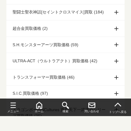
聖闘士聖衣神話[セイントクロスマイス]買取 (184)
超合金買取価格 (2)
S.H.モンスターアーツ買取価格 (59)
ULTRA-ACT（ウルトラアクト）買取価格 (42)
トランスフォーマー買取価格 (46)
S.I.C.買取価格 (97)
ドラゴンボールSCultures 造形天下一武道会シリー
メニュー
ホーム
検索
問い合わせ
トップへ戻る
ズ買取価格 (35)