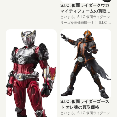
S.I.C. 仮面ライダークウガ
マイティフォームの買取価
格
といまる。S.I.C.仮面ライダーシ
リーズを高価買取中！！ S.I.C.
仮面ライダークウガ マイティフ
ォーム JAN:4573102580412 現在
の買取価格は円（未開封
S.I.C. 仮面ライダーゴース
ト オレ魂の買取価格
といまる。S.I.C.仮面ライダーシ