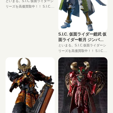
キサオーズ)の買取価格
といまる。S.I.C.仮面ライダーシ
リーズを高価買取中！！ S.I.C.
HERO SAGA ショッカー首領 -
OOOOOO - (ヘキサオーズ)
JAN:45496601982
S.I.C. 仮面ライダー鎧武 仮
面ライダー斬月 ジンバー
メロンアームズの買取価格
といまる。S.I.C.仮面ライダーシ
リーズを高価買取中！！ S.I.C.
仮面ライダー鎧武 仮面ライダー
斬月 ジンバーメロンアームズ
JAN:4549660198239 現在