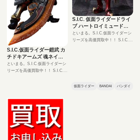
S.I.C. 仮面ライダードライ
ブ ハートロイミュードの
買取価格
といまる。S.I.C.仮面ライダーシ
リーズを高価買取中！！ S.I.C.
仮面ライダードライブ ハートロ
S.I.C.仮面ライダー鎧武 カ
イミュード JAN:4549660052197
チドキアームズ 魂ネイシ
現在の買取価格は円（未
ョン2017の買取価格
といまる。S.I.C.仮面ライダーシ
リーズを高価買取中！！ S.I.C.仮
面ライダー鎧武 カチドキアーム
ズ 魂ネイション2017
仮面ライダー
BANDAI
バンダイ
JAN:4549660177739 現在の買