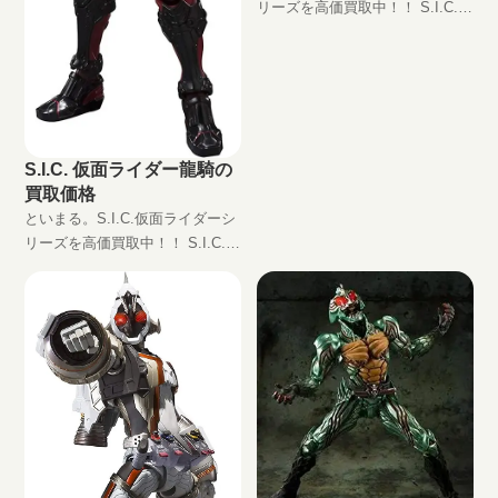
リーズを高価買取中！！ S.I.C.
仮面ライダーゴースト オレ魂
JAN:4573102567123 現在の買取
価格は円（未開封の場合）
S.I.C. 仮面ライダー龍騎の
買取価格
といまる。S.I.C.仮面ライダーシ
リーズを高価買取中！！ S.I.C.
仮面ライダー龍騎
JAN:4573102580429 現在の買取
価格は円（未開封の場合） 『仮