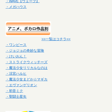
・WAVE【ウェーブ】
・メガハウス
>>一覧はコチラ<<
・ワンピース
・ジョジョの奇妙な冒険
・けいおん！
・ストライクウィッチーズ
・魔法少女リリカルなのは
・涼宮ハルヒ
・魔法少女まどか☆マギカ
・エヴァンゲリオン
・初音ミク
・聖闘士星矢