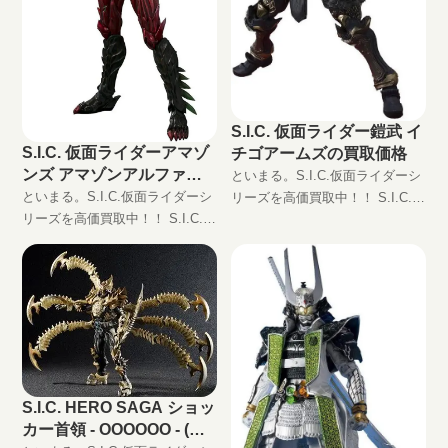
S.I.C. 仮面ライダー鎧武 イ
S.I.C. 仮面ライダーアマゾ
チゴアームズの買取価格
ンズ アマゾンアルファの
といまる。S.I.C.仮面ライダーシ
買取価格
といまる。S.I.C.仮面ライダーシ
リーズを高価買取中！！ S.I.C.
リーズを高価買取中！！ S.I.C.
仮面ライダー鎧武 イチゴアーム
仮面ライダーアマゾンズ アマゾ
ズ JAN:4549660239116 現在の買
ンアルファ JAN:4573102550866
取価格は円（未開封の場
現在の買取価格は円（未
S.I.C. HERO SAGA ショッ
カー首領 - OOOOOO - (ヘ