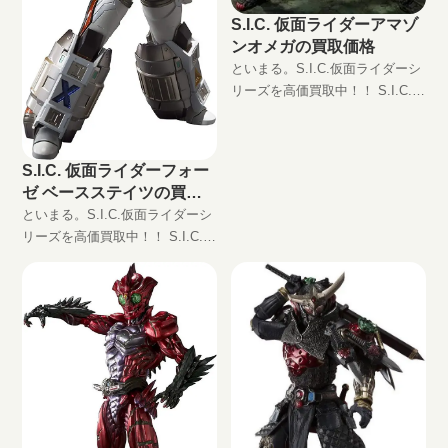
S.I.C. 仮面ライダーアマゾ
ンオメガの買取価格
といまる。S.I.C.仮面ライダーシ
リーズを高価買取中！！ S.I.C.
仮面ライダーアマゾンオメガ
JAN:4573102552747 現在の買取
価格は円（未開封の場合）
S.I.C. 仮面ライダーフォー
ゼ ベースステイツの買取
価格
といまる。S.I.C.仮面ライダーシ
リーズを高価買取中！！ S.I.C.
仮面ライダーフォーゼ ベースス
テイツ JAN:4573102567130 現在
の買取価格は円（未開封