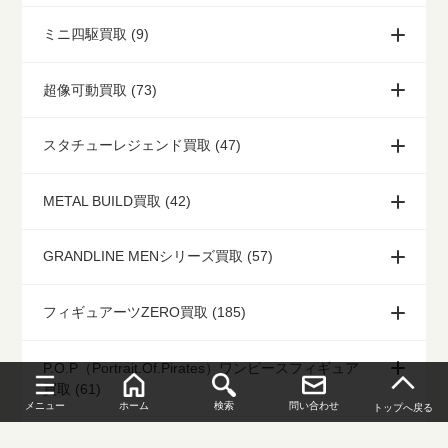
ミニ四駆買取 (9)
超像可動買取 (73)
スタチューレジェンド買取 (47)
METAL BUILD買取 (42)
GRANDLINE MENシリーズ買取 (57)
フィギュアーツZERO買取 (185)
P.O.P（Portrait.Of.Pirates）ワンピースフィギュア
買取 (61)
メニュー
ホーム
検索
問い合わせ
トップへ戻る
聖闘士聖衣神話[セイントクロスマイス]買取 (184)