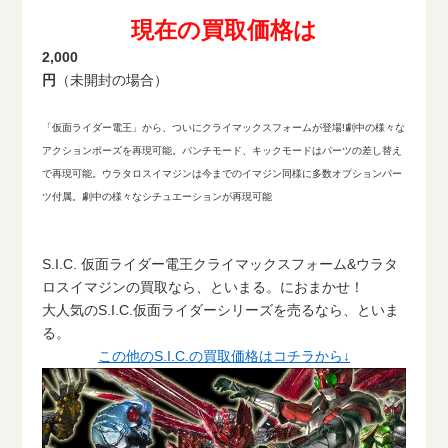
現在の買取価格は
2,000
円
（未開封の場合）
「仮面ライダー電王」から、ついにクライマックスフォームが登場!劇中の様々な
アクションポーズを再現可能。パンチモード、キックモードはパーツの差し替え
で再現可能。ウラタロスイマジンは今までのイマジン同様に多数オプションパー
ツ付属。劇中の様々なシチュエーションが再現可能
S.I.C. 仮面ライダー電王クライマックスフォーム&ウラタ
ロスイマジンの買取なら、といまる。におまかせ！
大人気のS.I.C.仮面ライダーシリーズを売るなら、といま
る。
この他のS.I.C.の買取価格はコチラから↓