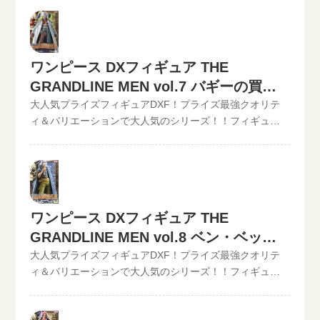
仮買取査定可能!!状態も（開封品or未開封）ご入力いただ
ュアーツZERO】など、ワンピースフィギュア買取価格は
DXフィギュア、【GRAND LINE MEN】シリーズを高価買
けます。下記のような入力方法でも仮買取査定が可能で
コチラから↓かんたん買取査定の仮買取査定金額に納得し
取中！！2022/06/07更新！《現在、各買取価格表の更新
す。といまる。開催中の買取キャンペーン情報
たら、無料宅配キット申し込みフォームからお申込みく
が遅れているものがありますが、ご依頼頂いた買取査定
ださい。といまるから送料無料の宅配キットが届いた
は全て最新の相場で改めて買取査定致しますのでご安心
ワンピース DXフィギュア THE
ら、ダンボールに商品を詰めて、送るだけ。自宅から出
ください。》ワンピース DXフィギュア THE
ることなく、お売りになりたいものが売れます！宅配買
GRANDLINE MEN vol.7 バギーの買取
GRANDLINE MEN vol.7 サンジ現在の買取価格は500円
取可能地域は、日本全国どこからでもお買取り可能で
（未開封の場合）◆◆◆◆◆◆◆◆◆◆◆ この他のワン
価格
大人気プライズフィギュアDXF！プライズ最強クオリテ
す！買取査定価格の振込手数料など全て無料です。JANコ
ピースDXフィギュアの最新買取価格はコチラから↓その他
ィ＆バリエーションで大人気のシリーズ！！フィギュア
ード入力で更に具体的な金額が分かります。かんたん買
【POP】【フィギュアーツZERO】など、ワンピースフィ
買取のといまる。ワンピースの人気プライズフィギュア
取査定はJANコードのみでの仮買取査定可能!!状態も（開
ギュア買取価格はコチラから↓かんたん買取査定の仮買取
DXフィギュア、【GRAND LINE MEN】シリーズを高価買
封品or未開封）ご入力いただけます。下記のような入力方
査定金額に納得したら、無料宅配キット申し込みフォー
取中！！2022/06/07更新！《現在、各買取価格表の更新
法でも仮買取査定が可能です。といまる。開催中の買取
ムからお申込みください。といまるから送料無料の宅配
が遅れているものがありますが、ご依頼頂いた買取査定
キャンペーン情報
キットが届いたら、ダンボールに商品を詰めて、送るだ
は全て最新の相場で改めて買取査定致しますのでご安心
ワンピース DXフィギュア THE
け。自宅から出ることなく、お売りになりたいものが売
ください。》ワンピース DXフィギュア THE
れます！宅配買取可能地域は、日本全国どこからでもお
GRANDLINE MEN vol.8 ベン・ベック
GRANDLINE MEN vol.7 バギー現在の買取価格は500円
買取り可能です！買取査定価格の振込手数料など全て無
（未開封の場合）◆◆◆◆◆◆◆◆◆◆◆ この他のワン
マンの買取価格
大人気プライズフィギュアDXF！プライズ最強クオリテ
料です。JANコード入力で更に具体的な金額が分かりま
ピースDXフィギュアの最新買取価格はコチラから↓その他
ィ＆バリエーションで大人気のシリーズ！！フィギュア
す。かんたん買取査定はJANコードのみでの仮買取査定可
【POP】【フィギュアーツZERO】など、ワンピースフィ
買取のといまる。ワンピースの人気プライズフィギュア
能!!状態も（開封品or未開封）ご入力いただけます。下記
ギュア買取価格はコチラから↓かんたん買取査定の仮買取
DXフィギュア、【GRAND LINE MEN】シリーズを高価買
のような入力方法でも仮買取査定が可能です。といま
査定金額に納得したら、無料宅配キット申し込みフォー