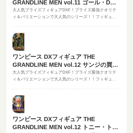
GRANDLINE MEN vol.11 ゴール・D・
売れます！宅配買取可能地域は、日本全国どこからでも
GRANDLINE MEN vol.11 マルコ現在の買取価格は500円
お買取り可能です！買取査定価格の振込手数料など全て
（未開封の場合）◆◆◆◆◆◆◆◆◆◆◆ この他のワン
ロジャーの買取価格
大人気プライズフィギュアDXF！プライズ最強クオリテ
無料です。JANコード入力で更に具体的な金額が分かりま
ピースDXフィギュアの最新買取価格はコチラから↓その他
ィ＆バリエーションで大人気のシリーズ！！フィギュア
す。かんたん買取査定はJANコードのみでの仮買取査定可
【POP】【フィギュアーツZERO】など、ワンピースフィ
買取のといまる。ワンピースの人気プライズフィギュア
能!!状態も（開封品or未開封）ご入力いただけます。下記
ギュア買取価格はコチラから↓かんたん買取査定の仮買取
DXフィギュア、【GRAND LINE MEN】シリーズを高価買
のような入力方法でも仮買取査定が可能です。といま
査定金額に納得したら、無料宅配キット申し込みフォー
取中！！2022/06/07更新！《現在、各買取価格表の更新
る。開催中の買取キャンペーン情報
ムからお申込みください。といまるから送料無料の宅配
が遅れているものがありますが、ご依頼頂いた買取査定
キットが届いたら、ダンボールに商品を詰めて、送るだ
は全て最新の相場で改めて買取査定致しますのでご安心
ワンピース DXフィギュア THE
け。自宅から出ることなく、お売りになりたいものが売
ください。》ワンピース DXフィギュア THE
GRANDLINE MEN vol.12 サンジの買取
れます！宅配買取可能地域は、日本全国どこからでもお
GRANDLINE MEN vol.11 ゴール・D・ロジャー現在の買
買取り可能です！買取査定価格の振込手数料など全て無
取価格は500円（未開封の場合）◆◆◆◆◆◆◆◆◆◆◆
価格
大人気プライズフィギュアDXF！プライズ最強クオリテ
料です。JANコード入力で更に具体的な金額が分かりま
この他のワンピースDXフィギュアの最新買取価格はコチ
ィ＆バリエーションで大人気のシリーズ！！フィギュア
す。かんたん買取査定はJANコードのみでの仮買取査定可
ラから↓その他【POP】【フィギュアーツZERO】など、
買取のといまる。ワンピースの人気プライズフィギュア
能!!状態も（開封品or未開封）ご入力いただけます。下記
ワンピースフィギュア買取価格はコチラから↓かんたん買
DXフィギュア、【GRAND LINE MEN】シリーズを高価買
のような入力方法でも仮買取査定が可能です。といま
取査定の仮買取査定金額に納得したら、無料宅配キット
取中！！2022/06/07更新！《現在、各買取価格表の更新
る。開催中の買取キャンペーン情報
申し込みフォームからお申込みください。といまるから
が遅れているものがありますが、ご依頼頂いた買取査定
送料無料の宅配キットが届いたら、ダンボールに商品を
は全て最新の相場で改めて買取査定致しますのでご安心
ワンピース DXフィギュア THE
詰めて、送るだけ。自宅から出ることなく、お売りにな
ください。》ワンピース DXフィギュア THE
りたいものが売れます！宅配買取可能地域は、日本全国
GRANDLINE MEN vol.12 トニー・トニ
GRANDLINE MEN vol.12 サンジ現在の買取価格は500円
どこからでもお買取り可能です！買取査定価格の振込手