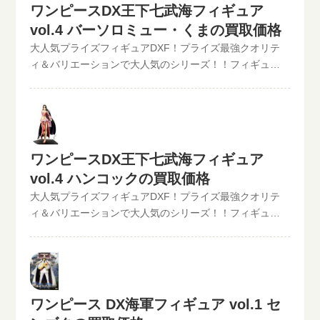
【POP】【フィギュアーツZERO】など、ワンピースフィ
ワンピースDX王下七武海フィギュア
心ください。》ワンピースDX王下七武海フィギュアvol.3
法でも仮買取査定が可能です。といまる。開催中の買取
ギュア買取価格はコチラから↓かんたん買取査定の仮買取
ジュラキュール・ミホーク現在の買取価格は1,000円（未
vol.4 バーソロミュー・くまの買取価格
キャンペーン情報
査定金額に納得したら、無料宅配キット申し込みフォー
開封の場合）世界政府公認の7人の海賊達｢王下七武海｣を
大人気プライズフィギュアDXF！プライズ最強クオリテ
ムからお申込みください。といまるから送料無料の宅配
アソートしたフィギュアシリーズ｢DX王下七武海｣第3弾!!
ィ＆バリエーションで大人気のシリーズ！！フィギュア
キットが届いたら、ダンボールに商品を詰めて、送るだ
｢マーシャル・D・ティーチ(黒ひげ)｣と｢ジュラキュール・
買取のといまる。ワンピースの人気プライズフィギュア
け。自宅から出ることなく、お売りになりたいものが売
ミホーク(鷹の目)｣の全2種がラインナップ。 ワンピース
【ワンピースDX王下七武海フィギュア】シリーズを高価
れます！宅配買取可能地域は、日本全国どこからでもお
DX王下七武海フィギュアvol.3 ジュラキュール・ミホーク
買取中！！2022/06/07更新！《現在、各買取価格表の更
買取り可能です！買取査定価格の振込手数料など全て無
の買取なら、といまる。におまかせ！この他のワンピー
新が遅れているものがありますが、ご依頼頂いた買取査
料です。JANコード入力で更に具体的な金額が分かりま
スDXフィギュアの最新買取価格はコチラから↓その他
定は全て最新の相場で改めて買取査定致しますのでご安
す。かんたん買取査定はJANコードのみでの仮買取査定可
ワンピースDX王下七武海フィギュア
【POP】【フィギュアーツZERO】など、ワンピースフィ
心ください。》ワンピースDX王下七武海フィギュアvol.4
能!!状態も（開封品or未開封）ご入力いただけます。下記
ギュア買取価格はコチラから↓かんたん買取査定の仮買取
vol.4 ハンコックの買取価格
バーソロミュー・くま現在の買取価格は1,000円（未開封
のような入力方法でも仮買取査定が可能です。といま
査定金額に納得したら、無料宅配キット申し込みフォー
の場合）バンプレスト｢ワンピース｣DX王下七武海フィギ
大人気プライズフィギュアDXF！プライズ最強クオリテ
る。開催中の買取キャンペーン情報
ムからお申込みください。といまるから送料無料の宅配
ュア第4弾!!｢バーソロミュー・くま｣｢ボア・ハンコック｣
ィ＆バリエーションで大人気のシリーズ！！フィギュア
キットが届いたら、ダンボールに商品を詰めて、送るだ
の全2種がラインナップ。 この他のワンピースDXフィギ
買取のといまる。ワンピースの人気プライズフィギュア
け。自宅から出ることなく、お売りになりたいものが売
ュアの最新買取価格はコチラから↓ワンピースDX王下七武
【ワンピースDX王下七武海フィギュア】シリーズを高価
れます！宅配買取可能地域は、日本全国どこからでもお
海フィギュアvol.4 バーソロミュー・くまの買取なら、と
買取中！！2022/06/07更新！《現在、各買取価格表の更
買取り可能です！買取査定価格の振込手数料など全て無
いまる。におまかせ！その他【POP】【フィギュアーツ
新が遅れているものがありますが、ご依頼頂いた買取査
料です。JANコード入力で更に具体的な金額が分かりま
ZERO】など、ワンピースフィギュア買取価格はコチラか
定は全て最新の相場で改めて買取査定致しますのでご安
ワンピース DX海軍フィギュア vol.1 セ
す。かんたん買取査定はJANコードのみでの仮買取査定可
ら↓かんたん買取査定の仮買取査定金額に納得したら、無
心ください。》ワンピースDX王下七武海フィギュアvol.4