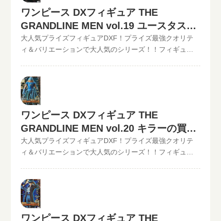
配キットが届いたら、ダンボールに商品を詰めて、送る
は全て最新の相場で改めて買取査定致しますのでご安心
ワンピース DXフィギュア THE
だけ。自宅から出ることなく、お売りになりたいものが
ください。》ワンピース DXフィギュア THE
GRANDLINE MEN vol.19 ユースタス・
売れます！宅配買取可能地域は、日本全国どこからでも
GRANDLINE MEN vol.18 トラファルガー・ロー現在の買
お買取り可能です！買取査定価格の振込手数料など全て
取価格は500円（未開封の場合）◆◆◆◆◆◆◆◆◆◆◆
キャプテン・キッドの買取価格
大人気プライズフィギュアDXF！プライズ最強クオリテ
無料です。JANコード入力で更に具体的な金額が分かりま
この他のワンピースDXフィギュアの最新買取価格はコチ
ィ＆バリエーションで大人気のシリーズ！！フィギュア
す。かんたん買取査定はJANコードのみでの仮買取査定可
ラから↓その他【POP】【フィギュアーツZERO】など、
買取のといまる。ワンピースの人気プライズフィギュア
能!!状態も（開封品or未開封）ご入力いただけます。下記
ワンピースフィギュア買取価格はコチラから↓かんたん買
DXフィギュア、【GRAND LINE MEN】シリーズを高価買
のような入力方法でも仮買取査定が可能です。といま
取査定の仮買取査定金額に納得したら、無料宅配キット
取中！！2022/06/07更新！《現在、各買取価格表の更新
る。開催中の買取キャンペーン情報
申し込みフォームからお申込みください。といまるから
が遅れているものがありますが、ご依頼頂いた買取査定
送料無料の宅配キットが届いたら、ダンボールに商品を
は全て最新の相場で改めて買取査定致しますのでご安心
ワンピース DXフィギュア THE
詰めて、送るだけ。自宅から出ることなく、お売りにな
ください。》ワンピース DXフィギュア THE
GRANDLINE MEN vol.20 キラーの買取
りたいものが売れます！宅配買取可能地域は、日本全国
GRANDLINE MEN vol.19 ユースタス・キャプテン・キッ
どこからでもお買取り可能です！買取査定価格の振込手
価格
ド現在の買取価格は500円（未開封の場合）
大人気プライズフィギュアDXF！プライズ最強クオリテ
数料など全て無料です。JANコード入力で更に具体的な金
◆◆◆◆◆◆◆◆◆◆◆ この他のワンピースDXフィギュ
ィ＆バリエーションで大人気のシリーズ！！フィギュア
額が分かります。かんたん買取査定はJANコードのみでの
アの最新買取価格はコチラから↓その他【POP】【フィギ
買取のといまる。ワンピースの人気プライズフィギュア
仮買取査定可能!!状態も（開封品or未開封）ご入力いただ
ュアーツZERO】など、ワンピースフィギュア買取価格は
DXフィギュア、【GRAND LINE MEN】シリーズを高価買
けます。下記のような入力方法でも仮買取査定が可能で
コチラから↓かんたん買取査定の仮買取査定金額に納得し
取中！！2022/06/07更新！《現在、各買取価格表の更新
す。といまる。開催中の買取キャンペーン情報
たら、無料宅配キット申し込みフォームからお申込みく
が遅れているものがありますが、ご依頼頂いた買取査定
ださい。といまるから送料無料の宅配キットが届いた
は全て最新の相場で改めて買取査定致しますのでご安心
ワンピース DXフィギュア THE
ら、ダンボールに商品を詰めて、送るだけ。自宅から出
ください。》ワンピース DXフィギュア THE