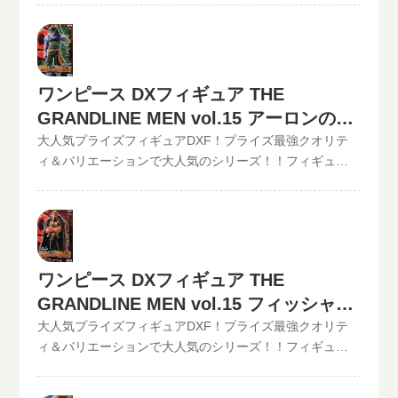
定可能!!状態も（開封品or未開封）ご入力いただけます。
スフィギュア買取価格はコチラから↓かんたん買取査定の
DXフィギュア、【GRAND LINE MEN】シリーズを高価買
下記のような入力方法でも仮買取査定が可能です。とい
仮買取査定金額に納得したら、無料宅配キット申し込み
取中！！2022/06/07更新！《現在、各買取価格表の更新
まる。開催中の買取キャンペーン情報
フォームからお申込みください。といまるから送料無料
が遅れているものがありますが、ご依頼頂いた買取査定
の宅配キットが届いたら、ダンボールに商品を詰めて、
は全て最新の相場で改めて買取査定致しますのでご安心
ワンピース DXフィギュア THE
送るだけ。自宅から出ることなく、お売りになりたいも
ください。》ワンピース DXフィギュア THE
GRANDLINE MEN vol.15 アーロンの買
のが売れます！宅配買取可能地域は、日本全国どこから
GRANDLINE MEN vol.14 チョッパー現在の買取価格は
でもお買取り可能です！買取査定価格の振込手数料など
1,000円（未開封の場合）◆◆◆◆◆◆◆◆◆◆◆ この他
取価格
大人気プライズフィギュアDXF！プライズ最強クオリテ
全て無料です。JANコード入力で更に具体的な金額が分か
のワンピースDXフィギュアの最新買取価格はコチラから↓
ィ＆バリエーションで大人気のシリーズ！！フィギュア
ります。かんたん買取査定はJANコードのみでの仮買取査
その他【POP】【フィギュアーツZERO】など、ワンピー
買取のといまる。ワンピースの人気プライズフィギュア
定可能!!状態も（開封品or未開封）ご入力いただけます。
スフィギュア買取価格はコチラから↓かんたん買取査定の
DXフィギュア、【GRAND LINE MEN】シリーズを高価買
下記のような入力方法でも仮買取査定が可能です。とい
仮買取査定金額に納得したら、無料宅配キット申し込み
取中！！2022/06/07更新！《現在、各買取価格表の更新
まる。開催中の買取キャンペーン情報
フォームからお申込みください。といまるから送料無料
が遅れているものがありますが、ご依頼頂いた買取査定
の宅配キットが届いたら、ダンボールに商品を詰めて、
は全て最新の相場で改めて買取査定致しますのでご安心
ワンピース DXフィギュア THE
送るだけ。自宅から出ることなく、お売りになりたいも
ください。》ワンピース DXフィギュア THE
GRANDLINE MEN vol.15 フィッシャ
のが売れます！宅配買取可能地域は、日本全国どこから
GRANDLINE MEN vol.15 アーロン現在の買取価格は500
でもお買取り可能です！買取査定価格の振込手数料など
円（未開封の場合）◆◆◆◆◆◆◆◆◆◆◆ この他のワ
ー・タイガーの買取価格
大人気プライズフィギュアDXF！プライズ最強クオリテ
全て無料です。JANコード入力で更に具体的な金額が分か
ンピースDXフィギュアの最新買取価格はコチラから↓その
ィ＆バリエーションで大人気のシリーズ！！フィギュア
ります。かんたん買取査定はJANコードのみでの仮買取査
他【POP】【フィギュアーツZERO】など、ワンピースフ
買取のといまる。ワンピースの人気プライズフィギュア
定可能!!状態も（開封品or未開封）ご入力いただけます。
ィギュア買取価格はコチラから↓かんたん買取査定の仮買
DXフィギュア、【GRAND LINE MEN】シリーズを高価買