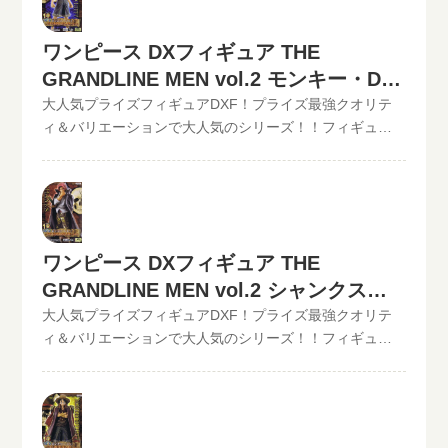
施しています。 この他のワンピースDXフィギュアの最新
が遅れているものがありますが、ご依頼頂いた買取査定
買取価格はコチラから↓その他【POP】【フィギュアーツ
は全て最新の相場で改めて買取査定致しますのでご安心
ワンピース DXフィギュア THE
ZERO】など、ワンピースフィギュア買取価格はコチラか
ください。》ワンピース DXフィギュア THE
ら↓かんたん買取査定の仮買取査定金額に納得したら、無
GRANDLINE MEN vol.2 モンキー・D・
GRANDLINE MEN vol.1 モンキー・D・ルフィ現在の買取
料宅配キット申し込みフォームからお申込みください。
価格は1,000円（未開封の場合）リアルなディテールを追
ルフィの買取価格
大人気プライズフィギュアDXF！プライズ最強クオリテ
といまるから送料無料の宅配キットが届いたら、ダンボ
求し、キャラクターの男らしさを表現した 「組立式DXフ
ィ＆バリエーションで大人気のシリーズ！！フィギュア
ールに商品を詰めて、送るだけ。自宅から出ることな
ィギュア-THE GRANDLINE MEN」シリーズ第1弾遠くを
買取のといまる。ワンピースの人気プライズフィギュア
く、お売りになりたいものが売れます！宅配買取可能地
見つめるまなざしは力強く、何者にも負けないパワーを
DXフィギュア、【GRAND LINE MEN】シリーズを高価買
域は、日本全国どこからでもお買取り可能です！買取査
感じさせます。服の色も渋めに彩色 この他のワンピース
取中！！2022/06/07更新！《現在、各買取価格表の更新
定価格の振込手数料など全て無料です。JANコード入力で
DXフィギュアの最新買取価格はコチラから↓その他
が遅れているものがありますが、ご依頼頂いた買取査定
更に具体的な金額が分かります。かんたん買取査定はJAN
【POP】【フィギュアーツZERO】など、ワンピースフィ
は全て最新の相場で改めて買取査定致しますのでご安心
コードのみでの仮買取査定可能!!状態も（開封品or未開
ワンピース DXフィギュア THE
ギュア買取価格はコチラから↓かんたん買取査定の仮買取
ください。》ワンピース DXフィギュア THE
封）ご入力いただけます。下記のような入力方法でも仮
査定金額に納得したら、無料宅配キット申し込みフォー
GRANDLINE MEN vol.2 シャンクスの
GRANDLINE MEN vol.2 モンキー・D・ルフィ現在の買取
買取査定が可能です。といまる。開催中の買取キャンペ
ムからお申込みください。といまるから送料無料の宅配
価格は1,000円（未開封の場合）◆◆◆◆◆◆◆◆◆◆◆
買取価格
大人気プライズフィギュアDXF！プライズ最強クオリテ
ーン情報
キットが届いたら、ダンボールに商品を詰めて、送るだ
この他のワンピースDXフィギュアの最新買取価格はコチ
ィ＆バリエーションで大人気のシリーズ！！フィギュア
け。自宅から出ることなく、お売りになりたいものが売
ラから↓その他【POP】【フィギュアーツZERO】など、
買取のといまる。ワンピースの人気プライズフィギュア
れます！宅配買取可能地域は、日本全国どこからでもお
ワンピースフィギュア買取価格はコチラから↓かんたん買
DXフィギュア、【GRAND LINE MEN】シリーズを高価買
買取り可能です！買取査定価格の振込手数料など全て無
取査定の仮買取査定金額に納得したら、無料宅配キット
取中！！2022/06/07更新！《現在、各買取価格表の更新
料です。JANコード入力で更に具体的な金額が分かりま
申し込みフォームからお申込みください。といまるから
が遅れているものがありますが、ご依頼頂いた買取査定
す。かんたん買取査定はJANコードのみでの仮買取査定可