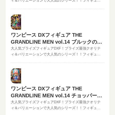
ィ＆バリエーションで大人気のシリーズ！！フィギュア
ード入力で更に具体的な金額が分かります。かんたん買
ら↓その他【POP】【フィギュアーツZERO】など、ワン
買取のといまる。ワンピースの人気プライズフィギュア
取査定はJANコードのみでの仮買取査定可能!!状態も（開
ピースフィギュア買取価格はコチラから↓かんたん買取査
DXフィギュア、【GRAND LINE MEN】シリーズを高価買
封品or未開封）ご入力いただけます。下記のような入力方
定の仮買取査定金額に納得したら、無料宅配キット申し
取中！！2022/06/07更新！《現在、各買取価格表の更新
法でも仮買取査定が可能です。といまる。開催中の買取
込みフォームからお申込みください。といまるから送料
が遅れているものがありますが、ご依頼頂いた買取査定
キャンペーン情報
無料の宅配キットが届いたら、ダンボールに商品を詰め
は全て最新の相場で改めて買取査定致しますのでご安心
ワンピース DXフィギュア THE
て、送るだけ。自宅から出ることなく、お売りになりた
ください。》ワンピース DXフィギュア THE
いものが売れます！宅配買取可能地域は、日本全国どこ
GRANDLINE MEN vol.14 ブルックの買
GRANDLINE MEN vol.13 フランキー現在の買取価格は
からでもお買取り可能です！買取査定価格の振込手数料
1,000円（未開封の場合）◆◆◆◆◆◆◆◆◆◆◆ この他
取価格
大人気プライズフィギュアDXF！プライズ最強クオリテ
など全て無料です。JANコード入力で更に具体的な金額が
のワンピースDXフィギュアの最新買取価格はコチラから↓
ィ＆バリエーションで大人気のシリーズ！！フィギュア
分かります。かんたん買取査定はJANコードのみでの仮買
その他【POP】【フィギュアーツZERO】など、ワンピー
買取のといまる。ワンピースの人気プライズフィギュア
取査定可能!!状態も（開封品or未開封）ご入力いただけま
スフィギュア買取価格はコチラから↓かんたん買取査定の
DXフィギュア、【GRAND LINE MEN】シリーズを高価買
す。下記のような入力方法でも仮買取査定が可能です。
仮買取査定金額に納得したら、無料宅配キット申し込み
取中！！2022/06/07更新！《現在、各買取価格表の更新
といまる。開催中の買取キャンペーン情報
フォームからお申込みください。といまるから送料無料
が遅れているものがありますが、ご依頼頂いた買取査定
の宅配キットが届いたら、ダンボールに商品を詰めて、
は全て最新の相場で改めて買取査定致しますのでご安心
ワンピース DXフィギュア THE
送るだけ。自宅から出ることなく、お売りになりたいも
ください。》ワンピース DXフィギュア THE
GRANDLINE MEN vol.14 チョッパーの
のが売れます！宅配買取可能地域は、日本全国どこから
GRANDLINE MEN vol.14 ブルック現在の買取価格は
でもお買取り可能です！買取査定価格の振込手数料など
1,000円（未開封の場合）◆◆◆◆◆◆◆◆◆◆◆ この他
買取価格
大人気プライズフィギュアDXF！プライズ最強クオリテ
全て無料です。JANコード入力で更に具体的な金額が分か
のワンピースDXフィギュアの最新買取価格はコチラから↓
ィ＆バリエーションで大人気のシリーズ！！フィギュア
ります。かんたん買取査定はJANコードのみでの仮買取査
その他【POP】【フィギュアーツZERO】など、ワンピー
買取のといまる。ワンピースの人気プライズフィギュア