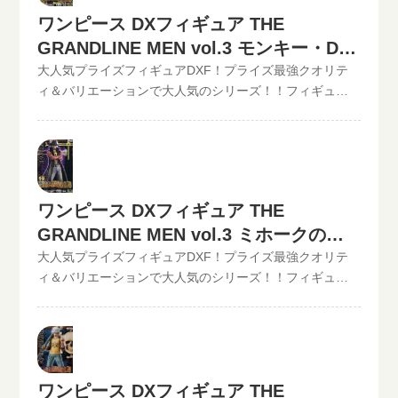
送料無料の宅配キットが届いたら、ダンボールに商品を
は全て最新の相場で改めて買取査定致しますのでご安心
能!!状態も（開封品or未開封）ご入力いただけます。下記
ワンピース DXフィギュア THE
詰めて、送るだけ。自宅から出ることなく、お売りにな
ください。》ワンピース DXフィギュア THE
のような入力方法でも仮買取査定が可能です。といま
りたいものが売れます！宅配買取可能地域は、日本全国
GRANDLINE MEN vol.3 モンキー・D・
GRANDLINE MEN vol.2 シャンクス現在の買取価格は
る。開催中の買取キャンペーン情報
どこからでもお買取り可能です！買取査定価格の振込手
1,000円（未開封の場合）◆◆◆◆◆◆◆◆◆◆◆ この他
ルフィの買取価格
大人気プライズフィギュアDXF！プライズ最強クオリテ
数料など全て無料です。JANコード入力で更に具体的な金
のワンピースDXフィギュアの最新買取価格はコチラから↓
ィ＆バリエーションで大人気のシリーズ！！フィギュア
額が分かります。かんたん買取査定はJANコードのみでの
その他【POP】【フィギュアーツZERO】など、ワンピー
買取のといまる。ワンピースの人気プライズフィギュア
仮買取査定可能!!状態も（開封品or未開封）ご入力いただ
スフィギュア買取価格はコチラから↓かんたん買取査定の
DXフィギュア、【GRAND LINE MEN】シリーズを高価買
けます。下記のような入力方法でも仮買取査定が可能で
仮買取査定金額に納得したら、無料宅配キット申し込み
取中！！2022/06/07更新！《現在、各買取価格表の更新
す。といまる。開催中の買取キャンペーン情報
フォームからお申込みください。といまるから送料無料
が遅れているものがありますが、ご依頼頂いた買取査定
の宅配キットが届いたら、ダンボールに商品を詰めて、
は全て最新の相場で改めて買取査定致しますのでご安心
ワンピース DXフィギュア THE
送るだけ。自宅から出ることなく、お売りになりたいも
ください。》ワンピース DXフィギュア THE
のが売れます！宅配買取可能地域は、日本全国どこから
GRANDLINE MEN vol.3 ミホークの買
GRANDLINE MEN vol.3 モンキー・D・ルフィ現在の買取
でもお買取り可能です！買取査定価格の振込手数料など
価格は1,000円（未開封の場合）◆◆◆◆◆◆◆◆◆◆◆
取価格
大人気プライズフィギュアDXF！プライズ最強クオリテ
全て無料です。JANコード入力で更に具体的な金額が分か
この他のワンピースDXフィギュアの最新買取価格はコチ
ィ＆バリエーションで大人気のシリーズ！！フィギュア
ります。かんたん買取査定はJANコードのみでの仮買取査
ラから↓その他【POP】【フィギュアーツZERO】など、
買取のといまる。ワンピースの人気プライズフィギュア
定可能!!状態も（開封品or未開封）ご入力いただけます。
ワンピースフィギュア買取価格はコチラから↓かんたん買
DXフィギュア、【GRAND LINE MEN】シリーズを高価買
下記のような入力方法でも仮買取査定が可能です。とい
取査定の仮買取査定金額に納得したら、無料宅配キット
取中！！2022/06/07更新！《現在、各買取価格表の更新
まる。開催中の買取キャンペーン情報
申し込みフォームからお申込みください。といまるから
が遅れているものがありますが、ご依頼頂いた買取査定
送料無料の宅配キットが届いたら、ダンボールに商品を
は全て最新の相場で改めて買取査定致しますのでご安心
ワンピース DXフィギュア THE
詰めて、送るだけ。自宅から出ることなく、お売りにな