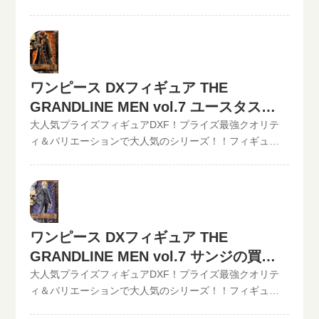
ード入力で更に具体的な金額が分かります。かんたん買
【POP】【フィギュアーツZERO】など、ワンピースフィ
買取のといまる。ワンピースの人気プライズフィギュア
取査定はJANコードのみでの仮買取査定可能!!状態も（開
ギュア買取価格はコチラから↓かんたん買取査定の仮買取
DXフィギュア、【GRAND LINE MEN】シリーズを高価買
封品or未開封）ご入力いただけます。下記のような入力方
査定金額に納得したら、無料宅配キット申し込みフォー
取中！！2022/06/07更新！《現在、各買取価格表の更新
法でも仮買取査定が可能です。といまる。開催中の買取
ムからお申込みください。といまるから送料無料の宅配
が遅れているものがありますが、ご依頼頂いた買取査定
キャンペーン情報
キットが届いたら、ダンボールに商品を詰めて、送るだ
は全て最新の相場で改めて買取査定致しますのでご安心
ワンピース DXフィギュア THE
け。自宅から出ることなく、お売りになりたいものが売
ください。》ワンピース DXフィギュア THE
れます！宅配買取可能地域は、日本全国どこからでもお
GRANDLINE MEN vol.7 ユースタス・
GRANDLINE MEN vol.6 シルバーズ レイリー現在の買取
買取り可能です！買取査定価格の振込手数料など全て無
価格は1,000円（未開封の場合）◆◆◆◆◆◆◆◆◆◆◆
キャプテンキッドの買取価格
大人気プライズフィギュアDXF！プライズ最強クオリテ
料です。JANコード入力で更に具体的な金額が分かりま
この他のワンピースDXフィギュアの最新買取価格はコチ
ィ＆バリエーションで大人気のシリーズ！！フィギュア
す。かんたん買取査定はJANコードのみでの仮買取査定可
ラから↓その他【POP】【フィギュアーツZERO】など、
買取のといまる。ワンピースの人気プライズフィギュア
能!!状態も（開封品or未開封）ご入力いただけます。下記
ワンピースフィギュア買取価格はコチラから↓かんたん買
DXフィギュア、【GRAND LINE MEN】シリーズを高価買
のような入力方法でも仮買取査定が可能です。といま
取査定の仮買取査定金額に納得したら、無料宅配キット
取中！！2022/06/07更新！《現在、各買取価格表の更新
る。開催中の買取キャンペーン情報
申し込みフォームからお申込みください。といまるから
が遅れているものがありますが、ご依頼頂いた買取査定
送料無料の宅配キットが届いたら、ダンボールに商品を
は全て最新の相場で改めて買取査定致しますのでご安心
ワンピース DXフィギュア THE
詰めて、送るだけ。自宅から出ることなく、お売りにな
ください。》ワンピース DXフィギュア THE
りたいものが売れます！宅配買取可能地域は、日本全国
GRANDLINE MEN vol.7 サンジの買取
GRANDLINE MEN vol.7 ユースタス・キャプテンキッド
どこからでもお買取り可能です！買取査定価格の振込手
現在の買取価格は500円（未開封の場合）
価格
大人気プライズフィギュアDXF！プライズ最強クオリテ
数料など全て無料です。JANコード入力で更に具体的な金
◆◆◆◆◆◆◆◆◆◆◆ この他のワンピースDXフィギュ
ィ＆バリエーションで大人気のシリーズ！！フィギュア
額が分かります。かんたん買取査定はJANコードのみでの
アの最新買取価格はコチラから↓その他【POP】【フィギ
買取のといまる。ワンピースの人気プライズフィギュア