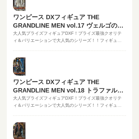
法でも仮買取査定が可能です。といまる。開催中の買取
フォームからお申込みください。といまるから送料無料
が遅れているものがありますが、ご依頼頂いた買取査定
キャンペーン情報
の宅配キットが届いたら、ダンボールに商品を詰めて、
は全て最新の相場で改めて買取査定致しますのでご安心
送るだけ。自宅から出ることなく、お売りになりたいも
ワンピース DXフィギュア THE
ください。》ワンピース DXフィギュア THE
のが売れます！宅配買取可能地域は、日本全国どこから
GRANDLINE MEN vol.17 ドフラミンゴ現在の買取価格は
GRANDLINE MEN vol.17 ヴェルゴの買
でもお買取り可能です！買取査定価格の振込手数料など
500円（未開封の場合）◆◆◆◆◆◆◆◆◆◆◆ この他
取価格
大人気プライズフィギュアDXF！プライズ最強クオリテ
全て無料です。JANコード入力で更に具体的な金額が分か
のワンピースDXフィギュアの最新買取価格はコチラから↓
ィ＆バリエーションで大人気のシリーズ！！フィギュア
ります。かんたん買取査定はJANコードのみでの仮買取査
その他【POP】【フィギュアーツZERO】など、ワンピー
買取のといまる。ワンピースの人気プライズフィギュア
定可能!!状態も（開封品or未開封）ご入力いただけます。
スフィギュア買取価格はコチラから↓かんたん買取査定の
DXフィギュア、【GRAND LINE MEN】シリーズを高価買
下記のような入力方法でも仮買取査定が可能です。とい
仮買取査定金額に納得したら、無料宅配キット申し込み
取中！！2022/06/07更新！《現在、各買取価格表の更新
まる。開催中の買取キャンペーン情報
フォームからお申込みください。といまるから送料無料
が遅れているものがありますが、ご依頼頂いた買取査定
の宅配キットが届いたら、ダンボールに商品を詰めて、
は全て最新の相場で改めて買取査定致しますのでご安心
ワンピース DXフィギュア THE
送るだけ。自宅から出ることなく、お売りになりたいも
ください。》ワンピース DXフィギュア THE
のが売れます！宅配買取可能地域は、日本全国どこから
GRANDLINE MEN vol.18 トラファルガ
GRANDLINE MEN vol.17 ヴェルゴ現在の買取価格は500
でもお買取り可能です！買取査定価格の振込手数料など
円（未開封の場合）◆◆◆◆◆◆◆◆◆◆◆ この他のワ
ー・ローの買取価格
大人気プライズフィギュアDXF！プライズ最強クオリテ
全て無料です。JANコード入力で更に具体的な金額が分か
ンピースDXフィギュアの最新買取価格はコチラから↓その
ィ＆バリエーションで大人気のシリーズ！！フィギュア
ります。かんたん買取査定はJANコードのみでの仮買取査
他【POP】【フィギュアーツZERO】など、ワンピースフ
買取のといまる。ワンピースの人気プライズフィギュア
定可能!!状態も（開封品or未開封）ご入力いただけます。
ィギュア買取価格はコチラから↓かんたん買取査定の仮買
DXフィギュア、【GRAND LINE MEN】シリーズを高価買
下記のような入力方法でも仮買取査定が可能です。とい
取査定金額に納得したら、無料宅配キット申し込みフォ
取中！！2022/06/07更新！《現在、各買取価格表の更新
まる。開催中の買取キャンペーン情報
ームからお申込みください。といまるから送料無料の宅
が遅れているものがありますが、ご依頼頂いた買取査定