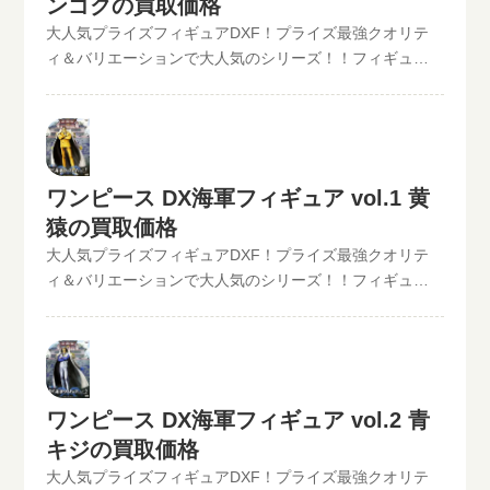
ンゴクの買取価格
能!!状態も（開封品or未開封）ご入力いただけます。下記
料宅配キット申し込みフォームからお申込みください。
ハンコック現在の買取価格は1,000円（未開封の場合）世
のような入力方法でも仮買取査定が可能です。といま
大人気プライズフィギュアDXF！プライズ最強クオリテ
といまるから送料無料の宅配キットが届いたら、ダンボ
界政府公認の7人の海賊達｢王下七武海｣をアソートしたフ
る。開催中の買取キャンペーン情報
ィ＆バリエーションで大人気のシリーズ！！フィギュア
ールに商品を詰めて、送るだけ。自宅から出ることな
ィギュアシリーズ｢DX王下七武海｣第4弾!!九蛇海賊団船長
買取のといまる。ワンピースの人気プライズフィギュア
く、お売りになりたいものが売れます！宅配買取可能地
の“蛇姫”『ボア・ハンコック』がラインナップ。 この他
DXフィギュア、【ワンピースDX海軍フィギュア】シリー
域は、日本全国どこからでもお買取り可能です！買取査
のワンピースDXフィギュアの最新買取価格はコチラから↓
ズを高価買取中！！2022/06/07更新！《現在、各買取価
定価格の振込手数料など全て無料です。JANコード入力で
ワンピースDX王下七武海フィギュアvol.4 ハンコックの買
格表の更新が遅れているものがありますが、ご依頼頂い
更に具体的な金額が分かります。かんたん買取査定はJAN
取なら、といまる。におまかせ！その他【POP】【フィ
た買取査定は全て最新の相場で改めて買取査定致します
コードのみでの仮買取査定可能!!状態も（開封品or未開
ギュアーツZERO】など、ワンピースフィギュア買取価格
ワンピース DX海軍フィギュア vol.1 黄
のでご安心ください。》ワンピース DX海軍フィギュア
封）ご入力いただけます。下記のような入力方法でも仮
はコチラから↓かんたん買取査定の仮買取査定金額に納得
猿の買取価格
vol.1 センゴク現在の買取価格は1,000円（未開封の場
買取査定が可能です。といまる。開催中の買取キャンペ
したら、無料宅配キット申し込みフォームからお申込み
大人気プライズフィギュアDXF！プライズ最強クオリテ
合）◆◆◆◆◆◆◆◆◆◆◆ この他のワンピースDXフィ
ーン情報
ください。といまるから送料無料の宅配キットが届いた
ィ＆バリエーションで大人気のシリーズ！！フィギュア
ギュアの最新買取価格はコチラから↓その他【POP】【フ
ら、ダンボールに商品を詰めて、送るだけ。自宅から出
買取のといまる。ワンピースの人気プライズフィギュア
ィギュアーツZERO】など、ワンピースフィギュア買取価
ることなく、お売りになりたいものが売れます！宅配買
DXフィギュア、【ワンピースDX海軍フィギュア】シリー
格はコチラから↓かんたん買取査定の仮買取査定金額に納
取可能地域は、日本全国どこからでもお買取り可能で
ズを高価買取中！！2022/06/07更新！《現在、各買取価
得したら、無料宅配キット申し込みフォームからお申込
す！買取査定価格の振込手数料など全て無料です。JANコ
格表の更新が遅れているものがありますが、ご依頼頂い
みください。といまるから送料無料の宅配キットが届い
ード入力で更に具体的な金額が分かります。かんたん買
た買取査定は全て最新の相場で改めて買取査定致します
たら、ダンボールに商品を詰めて、送るだけ。自宅から
取査定はJANコードのみでの仮買取査定可能!!状態も（開
ワンピース DX海軍フィギュア vol.2 青
のでご安心ください。》ワンピース DX海軍フィギュア
出ることなく、お売りになりたいものが売れます！宅配
封品or未開封）ご入力いただけます。下記のような入力方
キジの買取価格
vol.1 黄猿現在の買取価格は1,000円（未開封の場合）
買取可能地域は、日本全国どこからでもお買取り可能で
法でも仮買取査定が可能です。といまる。開催中の買取
大人気プライズフィギュアDXF！プライズ最強クオリテ
◆◆◆◆◆◆◆◆◆◆◆ この他のワンピースDXフィギュ
す！買取査定価格の振込手数料など全て無料です。JANコ
キャンペーン情報