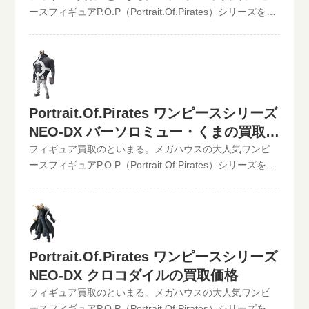
全て無料です。JANコード入力で更に具体的な金額が分か
のワンピースDXフィギュアの最新買取価格はコチラから↓
ースフィギュアP.O.P（Portrait.Of.Pirates）シリーズを高
ります。かんたん買取査定はJANコードのみでの仮買取査
その他【POP】【フィギュアーツZERO】など、ワンピー
価買取中！！2022/06/07更新！《現在、各買取価格表の
定可能!!状態も（開封品or未開封）ご入力いただけます。
スフィギュア買取価格はコチラから↓かんたん買取査定の
更新が遅れているものがありますが、ご依頼頂いた買取
下記のような入力方法でも仮買取査定が可能です。とい
仮買取査定金額に納得したら、無料宅配キット申し込み
査定は全て最新の相場で改めて買取査定致しますのでご
まる。開催中の買取キャンペーン情報
フォームからお申込みください。といまるから送料無料
安心ください。》Portrait.Of.Pirates ワンピースシリーズ
の宅配キットが届いたら、ダンボールに商品を詰めて、
NEO-DX 鷹の目のミホークJAN:4535123711954現在の買
送るだけ。自宅から出ることなく、お売りになりたいも
取価格は2,000円（未開封の場合）王下七武海の一人にし
Portrait.Of.Pirates ワンピースシリーズ
のが売れます！宅配買取可能地域は、日本全国どこから
て世界最強の剣士“鷹の目のミホーク”です。大迫力の造型
NEO-DX バーソロミュー・くまの買取価
でもお買取り可能です！買取査定価格の振込手数料など
と彩色で、その鋭い眼光や世界最強の黒剣“夜”、十字架の
格
フィギュア買取のといまる。メガハウスの大人気ワンピ
全て無料です。JANコード入力で更に具体的な金額が分か
仕込み刀までもイメージ通りに再現 この他の
ースフィギュアP.O.P（Portrait.Of.Pirates）シリーズを高
ります。かんたん買取査定はJANコードのみでの仮買取査
P.O.P（Portrait.Of.Pirates）の最新買取価格はコチラから
価買取中！！2022/06/07更新！《現在、各買取価格表の
定可能!!状態も（開封品or未開封）ご入力いただけます。
↓ハイクオリティフィギュアの頂点P.O.P買取ならといま
更新が遅れているものがありますが、ご依頼頂いた買取
下記のような入力方法でも仮買取査定が可能です。とい
る。その他【POP】【フィギュアーツZERO】など、ワン
査定は全て最新の相場で改めて買取査定致しますのでご
まる。開催中の買取キャンペーン情報
ピースフィギュア買取価格はコチラから↓かんたん買取査
安心ください。》Portrait.Of.Pirates ワンピースシリーズ
定の仮買取査定金額に納得したら、無料宅配キット申し
NEO-DX バーソロミュー・くまJAN:4535123712258現在
込みフォームからお申込みください。といまるから送料
Portrait.Of.Pirates ワンピースシリーズ
の買取価格は5,000円（未開封の場合）大迫力のP.O.P-DX
無料の宅配キットが届いたら、ダンボールに商品を詰め
NEO-DX クロコダイルの買取価格
シリーズに、いよいよ王下七武海の“暴君”バーソロミュ
て、送るだけ。自宅から出ることなく、お売りになりた
ー・くまが登場します。その存在感の溢れる巨体を、シ
フィギュア買取のといまる。メガハウスの大人気ワンピ
いものが売れます！宅配買取可能地域は、日本全国どこ
リーズ最大のボリュームでイメージ通りに立体化。また
ースフィギュアP.O.P（Portrait.Of.Pirates）シリーズを高