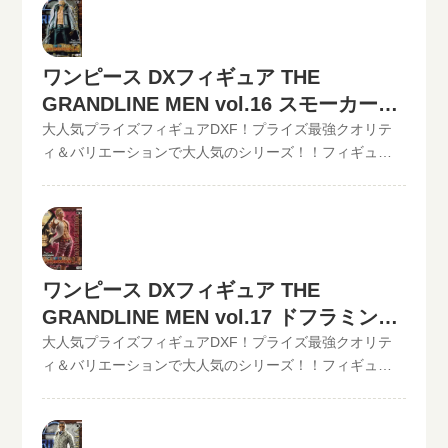
下記のような入力方法でも仮買取査定が可能です。とい
取査定金額に納得したら、無料宅配キット申し込みフォ
取中！！2022/06/07更新！《現在、各買取価格表の更新
まる。開催中の買取キャンペーン情報
ームからお申込みください。といまるから送料無料の宅
が遅れているものがありますが、ご依頼頂いた買取査定
配キットが届いたら、ダンボールに商品を詰めて、送る
は全て最新の相場で改めて買取査定致しますのでご安心
ワンピース DXフィギュア THE
だけ。自宅から出ることなく、お売りになりたいものが
ください。》ワンピース DXフィギュア THE
GRANDLINE MEN vol.16 スモーカーの
売れます！宅配買取可能地域は、日本全国どこからでも
GRANDLINE MEN vol.15 フィッシャー・タイガー現在の
お買取り可能です！買取査定価格の振込手数料など全て
買取価格は500円（未開封の場合）
買取価格
大人気プライズフィギュアDXF！プライズ最強クオリテ
無料です。JANコード入力で更に具体的な金額が分かりま
◆◆◆◆◆◆◆◆◆◆◆ この他のワンピースDXフィギュ
ィ＆バリエーションで大人気のシリーズ！！フィギュア
す。かんたん買取査定はJANコードのみでの仮買取査定可
アの最新買取価格はコチラから↓その他【POP】【フィギ
買取のといまる。ワンピースの人気プライズフィギュア
能!!状態も（開封品or未開封）ご入力いただけます。下記
ュアーツZERO】など、ワンピースフィギュア買取価格は
DXフィギュア、【GRAND LINE MEN】シリーズを高価買
のような入力方法でも仮買取査定が可能です。といま
コチラから↓かんたん買取査定の仮買取査定金額に納得し
取中！！2022/06/07更新！《現在、各買取価格表の更新
る。開催中の買取キャンペーン情報
たら、無料宅配キット申し込みフォームからお申込みく
が遅れているものがありますが、ご依頼頂いた買取査定
ださい。といまるから送料無料の宅配キットが届いた
は全て最新の相場で改めて買取査定致しますのでご安心
ら、ダンボールに商品を詰めて、送るだけ。自宅から出
ワンピース DXフィギュア THE
ください。》ワンピース DXフィギュア THE
ることなく、お売りになりたいものが売れます！宅配買
GRANDLINE MEN vol.16 スモーカー現在の買取価格は
GRANDLINE MEN vol.17 ドフラミンゴ
取可能地域は、日本全国どこからでもお買取り可能で
500円（未開封の場合）◆◆◆◆◆◆◆◆◆◆◆ この他
の買取価格
大人気プライズフィギュアDXF！プライズ最強クオリテ
す！買取査定価格の振込手数料など全て無料です。JANコ
のワンピースDXフィギュアの最新買取価格はコチラから↓
ィ＆バリエーションで大人気のシリーズ！！フィギュア
ード入力で更に具体的な金額が分かります。かんたん買
その他【POP】【フィギュアーツZERO】など、ワンピー
買取のといまる。ワンピースの人気プライズフィギュア
取査定はJANコードのみでの仮買取査定可能!!状態も（開
スフィギュア買取価格はコチラから↓かんたん買取査定の
DXフィギュア、【GRAND LINE MEN】シリーズを高価買
封品or未開封）ご入力いただけます。下記のような入力方
仮買取査定金額に納得したら、無料宅配キット申し込み
取中！！2022/06/07更新！《現在、各買取価格表の更新