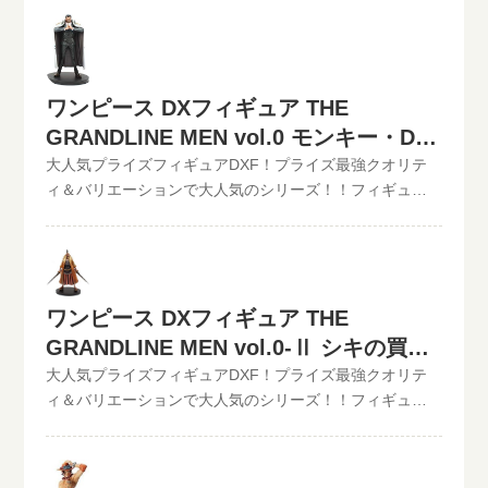
取査定はJANコードのみでの仮買取査定可能!!状態も（開
【GRAND LINE MEN】シリーズを高価買取中！！
コチラから↓かんたん買取査定の仮買取査定金額に納得し
封品or未開封）ご入力いただけます。下記のような入力方
2022/06/07更新！《現在、各買取価格表の更新が遅れて
たら、無料宅配キット申し込みフォームからお申込みく
法でも仮買取査定が可能です。といまる。開催中の買取
いるものがありますが、ご依頼頂いた買取査定は全て最
ださい。といまるから送料無料の宅配キットが届いた
キャンペーン情報
新の相場で改めて買取査定致しますのでご安心くださ
ら、ダンボールに商品を詰めて、送るだけ。自宅から出
ワンピース DXフィギュア THE
い。》ワンピース DXフィギュア THE GRANDLINE MEN
ることなく、お売りになりたいものが売れます！宅配買
vol.0 シャンクス現在の買取価格は500円（未開封の場
GRANDLINE MEN vol.0 モンキー・D・
取可能地域は、日本全国どこからでもお買取り可能で
合）大人気「GRANDLINE MEN」シリーズに劇場版
ガープの買取価格
大人気プライズフィギュアDXF！プライズ最強クオリテ
す！買取査定価格の振込手数料など全て無料です。JANコ
『ONE PIECE FILM STRONG WORLD』より若かりし頃
ィ＆バリエーションで大人気のシリーズ！！フィギュア
ード入力で更に具体的な金額が分かります。かんたん買
の「ガープ」と「シャンクス」を立体化!! この他のワンピ
買取のといまる。ワンピースの人気プライズフィギュア
取査定はJANコードのみでの仮買取査定可能!!状態も（開
ースDXフィギュアの最新買取価格はコチラから↓その他
【GRAND LINE MEN】シリーズを高価買取中！！
封品or未開封）ご入力いただけます。下記のような入力方
【POP】【フィギュアーツZERO】など、ワンピースフィ
2022/06/07更新！《現在、各買取価格表の更新が遅れて
法でも仮買取査定が可能です。といまる。開催中の買取
ギュア買取価格はコチラから↓かんたん買取査定の仮買取
いるものがありますが、ご依頼頂いた買取査定は全て最
キャンペーン情報
査定金額に納得したら、無料宅配キット申し込みフォー
新の相場で改めて買取査定致しますのでご安心くださ
ワンピース DXフィギュア THE
ムからお申込みください。といまるから送料無料の宅配
い。》ワンピース DXフィギュア THE GRANDLINE MEN
GRANDLINE MEN vol.0-Ⅱ シキの買取
キットが届いたら、ダンボールに商品を詰めて、送るだ
vol.0 モンキー・D・ガープ 現在の買取価格は500円（未
価格
大人気プライズフィギュアDXF！プライズ最強クオリテ
け。自宅から出ることなく、お売りになりたいものが売
開封の場合）大人気「GRANDLINE MEN」シリーズに劇
ィ＆バリエーションで大人気のシリーズ！！フィギュア
れます！宅配買取可能地域は、日本全国どこからでもお
場版『ONE PIECE FILM STRONG WORLD』より若かり
買取のといまる。ワンピースの人気プライズフィギュア
買取り可能です！買取査定価格の振込手数料など全て無
し頃の「ガープ」と「シャンクス」を立体化!! この他のワ
【GRAND LINE MEN】シリーズを高価買取中！！
料です。JANコード入力で更に具体的な金額が分かりま
ンピースDXフィギュアの最新買取価格はコチラから↓その
2022/06/07更新！《現在、各買取価格表の更新が遅れて
す。かんたん買取査定はJANコードのみでの仮買取査定可