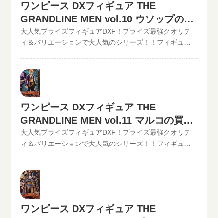
ワンピース DXフィギュア THE
け。自宅から出ることなく、お売りになりたいものが売
ください。》ワンピース DXフィギュア THE
れます！宅配買取可能地域は、日本全国どこからでもお
GRANDLINE MEN vol.10 ウソップの買
GRANDLINE MEN vol.10 モンキー・D・ルフィー現在の
買取り可能です！買取査定価格の振込手数料など全て無
買取価格は1,000円（未開封の場合）
取価格
大人気プライズフィギュアDXF！プライズ最強クオリテ
料です。JANコード入力で更に具体的な金額が分かりま
◆◆◆◆◆◆◆◆◆◆◆ この他のワンピースDXフィギュ
ィ＆バリエーションで大人気のシリーズ！！フィギュア
す。かんたん買取査定はJANコードのみでの仮買取査定可
アの最新買取価格はコチラから↓その他【POP】【フィギ
買取のといまる。ワンピースの人気プライズフィギュア
能!!状態も（開封品or未開封）ご入力いただけます。下記
ュアーツZERO】など、ワンピースフィギュア買取価格は
DXフィギュア、【GRAND LINE MEN】シリーズを高価買
のような入力方法でも仮買取査定が可能です。といま
コチラから↓かんたん買取査定の仮買取査定金額に納得し
取中！！2022/06/07更新！《現在、各買取価格表の更新
る。開催中の買取キャンペーン情報
たら、無料宅配キット申し込みフォームからお申込みく
が遅れているものがありますが、ご依頼頂いた買取査定
ださい。といまるから送料無料の宅配キットが届いた
は全て最新の相場で改めて買取査定致しますのでご安心
ワンピース DXフィギュア THE
ら、ダンボールに商品を詰めて、送るだけ。自宅から出
ください。》ワンピース DXフィギュア THE
GRANDLINE MEN vol.11 マルコの買取
ることなく、お売りになりたいものが売れます！宅配買
GRANDLINE MEN vol.10 ウソップ現在の買取価格は500
取可能地域は、日本全国どこからでもお買取り可能で
価格
円（未開封の場合）◆◆◆◆◆◆◆◆◆◆◆ この他のワ
大人気プライズフィギュアDXF！プライズ最強クオリテ
す！買取査定価格の振込手数料など全て無料です。JANコ
ンピースDXフィギュアの最新買取価格はコチラから↓その
ィ＆バリエーションで大人気のシリーズ！！フィギュア
ード入力で更に具体的な金額が分かります。かんたん買
他【POP】【フィギュアーツZERO】など、ワンピースフ
買取のといまる。ワンピースの人気プライズフィギュア
取査定はJANコードのみでの仮買取査定可能!!状態も（開
ィギュア買取価格はコチラから↓かんたん買取査定の仮買
DXフィギュア、【GRAND LINE MEN】シリーズを高価買
封品or未開封）ご入力いただけます。下記のような入力方
取査定金額に納得したら、無料宅配キット申し込みフォ
取中！！2022/06/07更新！《現在、各買取価格表の更新
法でも仮買取査定が可能です。といまる。開催中の買取
ームからお申込みください。といまるから送料無料の宅
が遅れているものがありますが、ご依頼頂いた買取査定
キャンペーン情報
配キットが届いたら、ダンボールに商品を詰めて、送る
は全て最新の相場で改めて買取査定致しますのでご安心
ワンピース DXフィギュア THE
だけ。自宅から出ることなく、お売りになりたいものが
ください。》ワンピース DXフィギュア THE