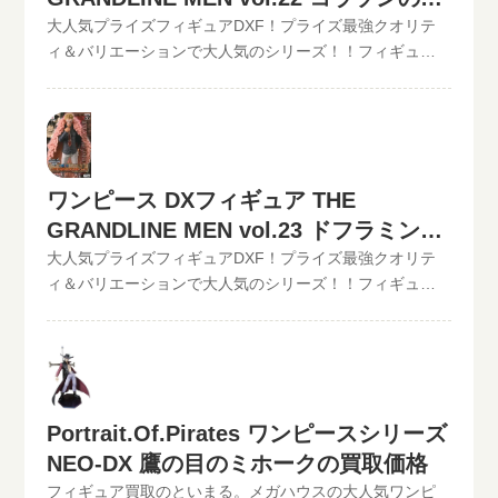
買取り可能です！買取査定価格の振込手数料など全て無
取価格は500円（未開封の場合）◆◆◆◆◆◆◆◆◆◆◆
取価格
大人気プライズフィギュアDXF！プライズ最強クオリテ
料です。JANコード入力で更に具体的な金額が分かりま
この他のワンピースDXフィギュアの最新買取価格はコチ
ィ＆バリエーションで大人気のシリーズ！！フィギュア
す。かんたん買取査定はJANコードのみでの仮買取査定可
ラから↓その他【POP】【フィギュアーツZERO】など、
買取のといまる。ワンピースの人気プライズフィギュア
能!!状態も（開封品or未開封）ご入力いただけます。下記
ワンピースフィギュア買取価格はコチラから↓かんたん買
DXフィギュア、【GRAND LINE MEN】シリーズを高価買
のような入力方法でも仮買取査定が可能です。といま
取査定の仮買取査定金額に納得したら、無料宅配キット
取中！！2022/06/07更新！《現在、各買取価格表の更新
る。開催中の買取キャンペーン情報
申し込みフォームからお申込みください。といまるから
が遅れているものがありますが、ご依頼頂いた買取査定
送料無料の宅配キットが届いたら、ダンボールに商品を
は全て最新の相場で改めて買取査定致しますのでご安心
ワンピース DXフィギュア THE
詰めて、送るだけ。自宅から出ることなく、お売りにな
ください。》ワンピース DXフィギュア THE
りたいものが売れます！宅配買取可能地域は、日本全国
GRANDLINE MEN vol.23 ドフラミンゴ
GRANDLINE MEN vol.22 コラソン現在の買取価格は
どこからでもお買取り可能です！買取査定価格の振込手
1,500円（未開封の場合）◆◆◆◆◆◆◆◆◆◆◆ この他
の買取価格
大人気プライズフィギュアDXF！プライズ最強クオリテ
数料など全て無料です。JANコード入力で更に具体的な金
のワンピースDXフィギュアの最新買取価格はコチラから↓
ィ＆バリエーションで大人気のシリーズ！！フィギュア
額が分かります。かんたん買取査定はJANコードのみでの
その他【POP】【フィギュアーツZERO】など、ワンピー
買取のといまる。ワンピースの人気プライズフィギュア
仮買取査定可能!!状態も（開封品or未開封）ご入力いただ
スフィギュア買取価格はコチラから↓かんたん買取査定の
DXフィギュア、【GRAND LINE MEN】シリーズを高価買
けます。下記のような入力方法でも仮買取査定が可能で
仮買取査定金額に納得したら、無料宅配キット申し込み
取中！！2022/06/07更新！《現在、各買取価格表の更新
す。といまる。開催中の買取キャンペーン情報
フォームからお申込みください。といまるから送料無料
が遅れているものがありますが、ご依頼頂いた買取査定
の宅配キットが届いたら、ダンボールに商品を詰めて、
は全て最新の相場で改めて買取査定致しますのでご安心
Portrait.Of.Pirates ワンピースシリーズ
送るだけ。自宅から出ることなく、お売りになりたいも
ください。》ワンピース DXフィギュア THE
のが売れます！宅配買取可能地域は、日本全国どこから
NEO-DX 鷹の目のミホークの買取価格
GRANDLINE MEN vol.23 ドフラミンゴ現在の買取価格は
でもお買取り可能です！買取査定価格の振込手数料など
1,000円（未開封の場合）◆◆◆◆◆◆◆◆◆◆◆ この他
フィギュア買取のといまる。メガハウスの大人気ワンピ