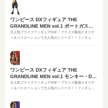
他【POP】【フィギュアーツZERO】など、ワンピースフ
いるものがありますが、ご依頼頂いた買取査定は全て最
能!!状態も（開封品or未開封）ご入力いただけます。下記
ィギュア買取価格はコチラから↓かんたん買取査定の仮買
新の相場で改めて買取査定致しますのでご安心くださ
のような入力方法でも仮買取査定が可能です。といま
取査定金額に納得したら、無料宅配キット申し込みフォ
い。》ワンピース DXフィギュア THE GRANDLINE MEN
る。開催中の買取キャンペーン情報
ームからお申込みください。といまるから送料無料の宅
ワンピース DXフィギュア THE
vol.0-Ⅱ シキ現在の買取価格は500円（未開封の場合）遂
配キットが届いたら、ダンボールに商品を詰めて、送る
に待望の『金獅子のシキ』が｢GRANDLINE MEN｣シリー
GRANDLINE MEN vol.1 ポートガス・
だけ。自宅から出ることなく、お売りになりたいものが
ズに登場!! この他のワンピースDXフィギュアの最新買取
Ｄ・エースの買取価格
大人気プライズフィギュアDXF！プライズ最強クオリテ
売れます！宅配買取可能地域は、日本全国どこからでも
価格はコチラから↓その他【POP】【フィギュアーツ
ィ＆バリエーションで大人気のシリーズ！！フィギュア
お買取り可能です！買取査定価格の振込手数料など全て
ZERO】など、ワンピースフィギュア買取価格はコチラか
買取のといまる。ワンピースの人気プライズフィギュア
無料です。JANコード入力で更に具体的な金額が分かりま
ら↓かんたん買取査定の仮買取査定金額に納得したら、無
【GRAND LINE MEN】シリーズを高価買取中！！
す。かんたん買取査定はJANコードのみでの仮買取査定可
料宅配キット申し込みフォームからお申込みください。
2022/06/07更新！《現在、各買取価格表の更新が遅れて
能!!状態も（開封品or未開封）ご入力いただけます。下記
といまるから送料無料の宅配キットが届いたら、ダンボ
いるものがありますが、ご依頼頂いた買取査定は全て最
のような入力方法でも仮買取査定が可能です。といま
ールに商品を詰めて、送るだけ。自宅から出ることな
新の相場で改めて買取査定致しますのでご安心くださ
る。開催中の買取キャンペーン情報
く、お売りになりたいものが売れます！宅配買取可能地
ワンピース DXフィギュア THE
い。》ワンピース DXフィギュア THE GRANDLINE MEN
域は、日本全国どこからでもお買取り可能です！買取査
GRANDLINE MEN vol.1 モンキー・D・
vol.1 ポートガス・Ｄ・エース現在の買取価格は1,000円
定価格の振込手数料など全て無料です。JANコード入力で
（未開封の場合）リアルなディテールを追求し、キャラ
ルフィの買取価格
大人気プライズフィギュアDXF！プライズ最強クオリテ
更に具体的な金額が分かります。かんたん買取査定はJAN
クターの男らしさを表現した 「組立式DXフィギュア-
ィ＆バリエーションで大人気のシリーズ！！フィギュア
コードのみでの仮買取査定可能!!状態も（開封品or未開
THE GRANDLINE MEN」シリーズ第1弾ルフィの兄であ
買取のといまる。ワンピースの人気プライズフィギュア
封）ご入力いただけます。下記のような入力方法でも仮
る「エース」は、そのがっしりとした筋肉を立体的に表
DXフィギュア、【GRAND LINE MEN】シリーズを高価買
買取査定が可能です。といまる。開催中の買取キャンペ
現。ベルトやナイフ等の小物に至るまで細やかな彩色を
取中！！2022/06/07更新！《現在、各買取価格表の更新
ーン情報