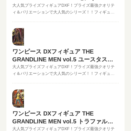
取可能地域は、日本全国どこからでもお買取り可能で
価格は1,000円（未開封の場合）◆◆◆◆◆◆◆◆◆◆◆
ルフィの買取価格
大人気プライズフィギュアDXF！プライズ最強クオリテ
す！買取査定価格の振込手数料など全て無料です。JANコ
この他のワンピースDXフィギュアの最新買取価格はコチ
ィ＆バリエーションで大人気のシリーズ！！フィギュア
ード入力で更に具体的な金額が分かります。かんたん買
ラから↓その他【POP】【フィギュアーツZERO】など、
買取のといまる。ワンピースの人気プライズフィギュア
取査定はJANコードのみでの仮買取査定可能!!状態も（開
ワンピースフィギュア買取価格はコチラから↓かんたん買
DXフィギュア、【GRAND LINE MEN】シリーズを高価買
封品or未開封）ご入力いただけます。下記のような入力方
取査定の仮買取査定金額に納得したら、無料宅配キット
取中！！2022/06/07更新！《現在、各買取価格表の更新
法でも仮買取査定が可能です。といまる。開催中の買取
申し込みフォームからお申込みください。といまるから
が遅れているものがありますが、ご依頼頂いた買取査定
キャンペーン情報
送料無料の宅配キットが届いたら、ダンボールに商品を
は全て最新の相場で改めて買取査定致しますのでご安心
ワンピース DXフィギュア THE
詰めて、送るだけ。自宅から出ることなく、お売りにな
ください。》ワンピース DXフィギュア THE
りたいものが売れます！宅配買取可能地域は、日本全国
GRANDLINE MEN vol.5 ユースタス・
GRANDLINE MEN vol.5 モンキー・D・ルフィ現在の買取
どこからでもお買取り可能です！買取査定価格の振込手
価格は500円（未開封の場合）◆◆◆◆◆◆◆◆◆◆◆
キャプテン・キッドの買取価格
大人気プライズフィギュアDXF！プライズ最強クオリテ
数料など全て無料です。JANコード入力で更に具体的な金
この他のワンピースDXフィギュアの最新買取価格はコチ
ィ＆バリエーションで大人気のシリーズ！！フィギュア
額が分かります。かんたん買取査定はJANコードのみでの
ラから↓その他【POP】【フィギュアーツZERO】など、
買取のといまる。ワンピースの人気プライズフィギュア
仮買取査定可能!!状態も（開封品or未開封）ご入力いただ
ワンピースフィギュア買取価格はコチラから↓かんたん買
DXフィギュア、【GRAND LINE MEN】シリーズを高価買
けます。下記のような入力方法でも仮買取査定が可能で
取査定の仮買取査定金額に納得したら、無料宅配キット
取中！！2022/06/07更新！《現在、各買取価格表の更新
す。といまる。開催中の買取キャンペーン情報
申し込みフォームからお申込みください。といまるから
が遅れているものがありますが、ご依頼頂いた買取査定
送料無料の宅配キットが届いたら、ダンボールに商品を
は全て最新の相場で改めて買取査定致しますのでご安心
ワンピース DXフィギュア THE
詰めて、送るだけ。自宅から出ることなく、お売りにな
ください。》ワンピース DXフィギュア THE
りたいものが売れます！宅配買取可能地域は、日本全国
GRANDLINE MEN vol.5 トラファルガ
GRANDLINE MEN vol.5 ユースタス・キャプテン・キッ
どこからでもお買取り可能です！買取査定価格の振込手
ド現在の買取価格は500円（未開封の場合）
ー・ローの買取価格
大人気プライズフィギュアDXF！プライズ最強クオリテ