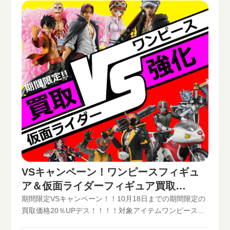
VSキャンペーン！ワンピースフィギュ
ア＆仮面ライダーフィギュア買取
20％UP!!
期間限定VSキャンペーン！！10月18日までの期間限定の
買取価格20％UPデス！！！！対象アイテムワンピース関
連フィギュア仮面ライダー関連フィギュアクーポンコー