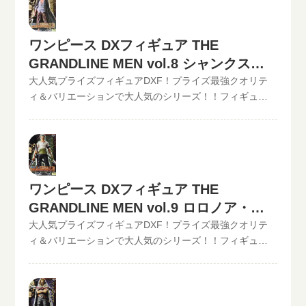
取中！！2022/06/07更新！《現在、各買取価格表の更新
る。開催中の買取キャンペーン情報
ムからお申込みください。といまるから送料無料の宅配
が遅れているものがありますが、ご依頼頂いた買取査定
キットが届いたら、ダンボールに商品を詰めて、送るだ
は全て最新の相場で改めて買取査定致しますのでご安心
ワンピース DXフィギュア THE
け。自宅から出ることなく、お売りになりたいものが売
ください。》ワンピース DXフィギュア THE
れます！宅配買取可能地域は、日本全国どこからでもお
GRANDLINE MEN vol.8 シャンクスの
GRANDLINE MEN vol.8 ベン・ベックマン現在の買取価
買取り可能です！買取査定価格の振込手数料など全て無
格は500円（未開封の場合）◆◆◆◆◆◆◆◆◆◆◆ こ
買取価格
大人気プライズフィギュアDXF！プライズ最強クオリテ
料です。JANコード入力で更に具体的な金額が分かりま
の他のワンピースDXフィギュアの最新買取価格はコチラ
ィ＆バリエーションで大人気のシリーズ！！フィギュア
す。かんたん買取査定はJANコードのみでの仮買取査定可
から↓その他【POP】【フィギュアーツZERO】など、ワ
買取のといまる。ワンピースの人気プライズフィギュア
能!!状態も（開封品or未開封）ご入力いただけます。下記
ンピースフィギュア買取価格はコチラから↓かんたん買取
DXフィギュア、【GRAND LINE MEN】シリーズを高価買
のような入力方法でも仮買取査定が可能です。といま
査定の仮買取査定金額に納得したら、無料宅配キット申
取中！！2022/06/07更新！《現在、各買取価格表の更新
る。開催中の買取キャンペーン情報
し込みフォームからお申込みください。といまるから送
が遅れているものがありますが、ご依頼頂いた買取査定
料無料の宅配キットが届いたら、ダンボールに商品を詰
は全て最新の相場で改めて買取査定致しますのでご安心
ワンピース DXフィギュア THE
めて、送るだけ。自宅から出ることなく、お売りになり
ください。》ワンピース DXフィギュア THE
たいものが売れます！宅配買取可能地域は、日本全国ど
GRANDLINE MEN vol.9 ロロノア・ゾ
GRANDLINE MEN vol.8 シャンクス現在の買取価格は500
こからでもお買取り可能です！買取査定価格の振込手数
円（未開封の場合）◆◆◆◆◆◆◆◆◆◆◆ この他のワ
ロの買取価格
大人気プライズフィギュアDXF！プライズ最強クオリテ
料など全て無料です。JANコード入力で更に具体的な金額
ンピースDXフィギュアの最新買取価格はコチラから↓その
ィ＆バリエーションで大人気のシリーズ！！フィギュア
が分かります。かんたん買取査定はJANコードのみでの仮
他【POP】【フィギュアーツZERO】など、ワンピースフ
買取のといまる。ワンピースの人気プライズフィギュア
買取査定可能!!状態も（開封品or未開封）ご入力いただけ
ィギュア買取価格はコチラから↓かんたん買取査定の仮買
DXフィギュア、【GRAND LINE MEN】シリーズを高価買
ます。下記のような入力方法でも仮買取査定が可能で
取査定金額に納得したら、無料宅配キット申し込みフォ
取中！！2022/06/07更新！《現在、各買取価格表の更新
す。といまる。開催中の買取キャンペーン情報
ームからお申込みください。といまるから送料無料の宅
が遅れているものがありますが、ご依頼頂いた買取査定