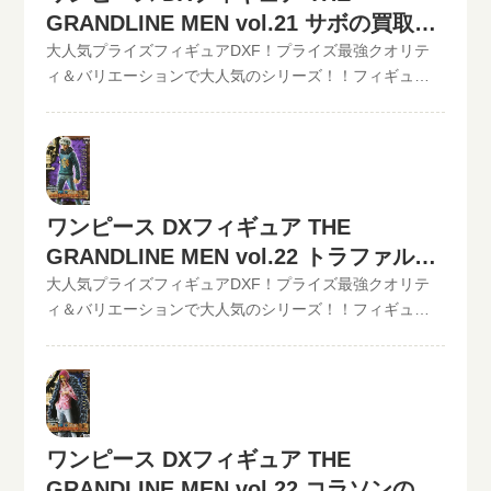
GRANDLINE MEN vol.21 サボの買取価
ることなく、お売りになりたいものが売れます！宅配買
GRANDLINE MEN vol.20 キラー現在の買取価格は500円
取可能地域は、日本全国どこからでもお買取り可能で
（未開封の場合）◆◆◆◆◆◆◆◆◆◆◆ この他のワン
格
大人気プライズフィギュアDXF！プライズ最強クオリテ
す！買取査定価格の振込手数料など全て無料です。JANコ
ピースDXフィギュアの最新買取価格はコチラから↓その他
ィ＆バリエーションで大人気のシリーズ！！フィギュア
ード入力で更に具体的な金額が分かります。かんたん買
【POP】【フィギュアーツZERO】など、ワンピースフィ
買取のといまる。ワンピースの人気プライズフィギュア
取査定はJANコードのみでの仮買取査定可能!!状態も（開
ギュア買取価格はコチラから↓かんたん買取査定の仮買取
DXフィギュア、【GRAND LINE MEN】シリーズを高価買
封品or未開封）ご入力いただけます。下記のような入力方
査定金額に納得したら、無料宅配キット申し込みフォー
取中！！2022/06/07更新！《現在、各買取価格表の更新
法でも仮買取査定が可能です。といまる。開催中の買取
ムからお申込みください。といまるから送料無料の宅配
が遅れているものがありますが、ご依頼頂いた買取査定
キャンペーン情報
キットが届いたら、ダンボールに商品を詰めて、送るだ
は全て最新の相場で改めて買取査定致しますのでご安心
ワンピース DXフィギュア THE
け。自宅から出ることなく、お売りになりたいものが売
ください。》ワンピース DXフィギュア THE
れます！宅配買取可能地域は、日本全国どこからでもお
GRANDLINE MEN vol.21 サボ現在の買取価格は500円
GRANDLINE MEN vol.22 トラファルガ
買取り可能です！買取査定価格の振込手数料など全て無
（未開封の場合）◆◆◆◆◆◆◆◆◆◆◆ この他のワン
ー・ローの買取価格
大人気プライズフィギュアDXF！プライズ最強クオリテ
料です。JANコード入力で更に具体的な金額が分かりま
ピースDXフィギュアの最新買取価格はコチラから↓その他
ィ＆バリエーションで大人気のシリーズ！！フィギュア
す。かんたん買取査定はJANコードのみでの仮買取査定可
【POP】【フィギュアーツZERO】など、ワンピースフィ
買取のといまる。ワンピースの人気プライズフィギュア
能!!状態も（開封品or未開封）ご入力いただけます。下記
ギュア買取価格はコチラから↓かんたん買取査定の仮買取
DXフィギュア、【GRAND LINE MEN】シリーズを高価買
のような入力方法でも仮買取査定が可能です。といま
査定金額に納得したら、無料宅配キット申し込みフォー
取中！！2022/06/07更新！《現在、各買取価格表の更新
る。開催中の買取キャンペーン情報
ムからお申込みください。といまるから送料無料の宅配
が遅れているものがありますが、ご依頼頂いた買取査定
キットが届いたら、ダンボールに商品を詰めて、送るだ
は全て最新の相場で改めて買取査定致しますのでご安心
け。自宅から出ることなく、お売りになりたいものが売
ワンピース DXフィギュア THE
ください。》ワンピース DXフィギュア THE
れます！宅配買取可能地域は、日本全国どこからでもお
GRANDLINE MEN vol.22 コラソンの買
GRANDLINE MEN vol.22 トラファルガー・ロー現在の買