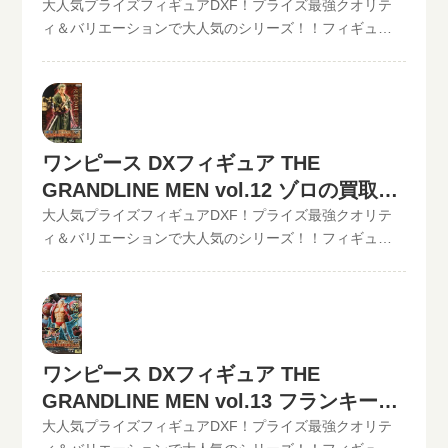
（未開封の場合）◆◆◆◆◆◆◆◆◆◆◆ この他のワン
ー・チョッパーの買取価格
大人気プライズフィギュアDXF！プライズ最強クオリテ
数料など全て無料です。JANコード入力で更に具体的な金
ピースDXフィギュアの最新買取価格はコチラから↓その他
ィ＆バリエーションで大人気のシリーズ！！フィギュア
額が分かります。かんたん買取査定はJANコードのみでの
【POP】【フィギュアーツZERO】など、ワンピースフィ
買取のといまる。ワンピースの人気プライズフィギュア
仮買取査定可能!!状態も（開封品or未開封）ご入力いただ
ギュア買取価格はコチラから↓かんたん買取査定の仮買取
DXフィギュア、【GRAND LINE MEN】シリーズを高価買
けます。下記のような入力方法でも仮買取査定が可能で
査定金額に納得したら、無料宅配キット申し込みフォー
取中！！2022/06/07更新！《現在、各買取価格表の更新
す。といまる。開催中の買取キャンペーン情報
ムからお申込みください。といまるから送料無料の宅配
が遅れているものがありますが、ご依頼頂いた買取査定
キットが届いたら、ダンボールに商品を詰めて、送るだ
は全て最新の相場で改めて買取査定致しますのでご安心
ワンピース DXフィギュア THE
け。自宅から出ることなく、お売りになりたいものが売
ください。》ワンピース DXフィギュア THE
れます！宅配買取可能地域は、日本全国どこからでもお
GRANDLINE MEN vol.12 ゾロの買取価
GRANDLINE MEN vol.12 トニー・トニー・チョッパー現
買取り可能です！買取査定価格の振込手数料など全て無
在の買取価格は500円（未開封の場合）
格
大人気プライズフィギュアDXF！プライズ最強クオリテ
料です。JANコード入力で更に具体的な金額が分かりま
◆◆◆◆◆◆◆◆◆◆◆ この他のワンピースDXフィギュ
ィ＆バリエーションで大人気のシリーズ！！フィギュア
す。かんたん買取査定はJANコードのみでの仮買取査定可
アの最新買取価格はコチラから↓その他【POP】【フィギ
買取のといまる。ワンピースの人気プライズフィギュア
能!!状態も（開封品or未開封）ご入力いただけます。下記
ュアーツZERO】など、ワンピースフィギュア買取価格は
DXフィギュア、【GRAND LINE MEN】シリーズを高価買
のような入力方法でも仮買取査定が可能です。といま
コチラから↓かんたん買取査定の仮買取査定金額に納得し
取中！！2022/06/07更新！《現在、各買取価格表の更新
る。開催中の買取キャンペーン情報
たら、無料宅配キット申し込みフォームからお申込みく
が遅れているものがありますが、ご依頼頂いた買取査定
ださい。といまるから送料無料の宅配キットが届いた
は全て最新の相場で改めて買取査定致しますのでご安心
ワンピース DXフィギュア THE
ら、ダンボールに商品を詰めて、送るだけ。自宅から出
ください。》ワンピース DXフィギュア THE
ることなく、お売りになりたいものが売れます！宅配買
GRANDLINE MEN vol.13 フランキーの
GRANDLINE MEN vol.12 ロロノア・ゾロ現在の買取価格
取可能地域は、日本全国どこからでもお買取り可能で
は1,000円（未開封の場合）◆◆◆◆◆◆◆◆◆◆◆ この
買取価格
大人気プライズフィギュアDXF！プライズ最強クオリテ
す！買取査定価格の振込手数料など全て無料です。JANコ
他のワンピースDXフィギュアの最新買取価格はコチラか