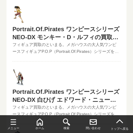
更新が遅れているものがありますが、ご依頼頂いた買取
取可能地域は、日本全国どこからでもお買取り可能で
ファンの期待に応えるお楽しみ要素も満載 この他の
査定は全て最新の相場で改めて買取査定致しますのでご
す！買取査定価格の振込手数料など全て無料です。JANコ
P.O.P（Portrait.Of.Pirates）の最新買取価格はコチラから
安心ください。》Portrait.Of.Pirates ワンピースシリーズ
ード入力で更に具体的な金額が分かります。かんたん買
↓ハイクオリティフィギュアの頂点P.O.P買取ならといま
NEO-DX ポートガス・D・エースJAN:4535123712159現
取査定はJANコードのみでの仮買取査定可能!!状態も（開
る。その他【POP】【フィギュアーツZERO】など、ワン
Portrait.Of.Pirates ワンピースシリーズ
在の買取価格は1,500円（未開封の場合）P.O.Pワンピー
封品or未開封）ご入力いただけます。下記のような入力方
ピースフィギュア買取価格はコチラから↓かんたん買取査
NEO-DX モンキー・D・ルフィの買取価
スNEO-DXシリーズに、ファン待望のエースが登場!頭
法でも仮買取査定が可能です。といまる。開催中の買取
定の仮買取査定金額に納得したら、無料宅配キット申し
部、帽子、両腕の換装で様々なパターンに組み替え可
格
キャンペーン情報
フィギュア買取のといまる。メガハウスの大人気ワンピ
込みフォームからお申込みください。といまるから送料
能。更に付属のエフェクトパーツで火拳状態を再現可能
ースフィギュアP.O.P（Portrait.Of.Pirates）シリーズを高
無料の宅配キットが届いたら、ダンボールに商品を詰め
この他のP.O.P（Portrait.Of.Pirates）の最新買取価格はコ
価買取中！！2022/06/07更新！《現在、各買取価格表の
て、送るだけ。自宅から出ることなく、お売りになりた
チラから↓ハイクオリティフィギュアの頂点P.O.P買取な
更新が遅れているものがありますが、ご依頼頂いた買取
いものが売れます！宅配買取可能地域は、日本全国どこ
らといまる。その他【POP】【フィギュアーツZERO】な
査定は全て最新の相場で改めて買取査定致しますのでご
からでもお買取り可能です！買取査定価格の振込手数料
ど、ワンピースフィギュア買取価格はコチラから↓かんた
安心ください。》Portrait.Of.Pirates ワンピースシリーズ
など全て無料です。JANコード入力で更に具体的な金額が
ん買取査定の仮買取査定金額に納得したら、無料宅配キ
NEO-DX モンキー・D・ルフィJAN:4535123712142現在
分かります。かんたん買取査定はJANコードのみでの仮買
Portrait.Of.Pirates ワンピースシリーズ
ット申し込みフォームからお申込みください。といまる
の買取価格は1,000円（未開封の場合）P.O.Pワンピース
取査定可能!!状態も（開封品or未開封）ご入力いただけま
から送料無料の宅配キットが届いたら、ダンボールに商
NEO-DX 白ひげ エドワード・ニューゲ
NEO-DXシリーズに、いよいよ主人公のルフィがDXバー
す。下記のような入力方法でも仮買取査定が可能です。
品を詰めて、送るだけ。自宅から出ることなく、お売り
ジョンで登場!各パーツ(頭部、帽子、上半身、両腕)の換
ートの買取価格
フィギュア買取のといまる。メガハウスの大人気ワンピ
といまる。開催中の買取キャンペーン情報
になりたいものが売れます！宅配買取可能地域は、日本
装により、様々なパターンに組み替え可能 この他の
ースフィギュアP.O.P（Portrait.Of.Pirates）シリーズを高
全国どこからでもお買取り可能です！買取査定価格の振
P.O.P（Portrait.Of.Pirates）の最新買取価格はコチラから
価買取中！！2022/06/07更新！《現在、各買取価格表の
込手数料など全て無料です。JANコード入力で更に具体的
↓ハイクオリティフィギュアの頂点P.O.P買取ならといま
更新が遅れているものがありますが、ご依頼頂いた買取
メニュー
ホーム
検索
問い合わせ
トップへ戻る
な金額が分かります。かんたん買取査定はJANコードのみ