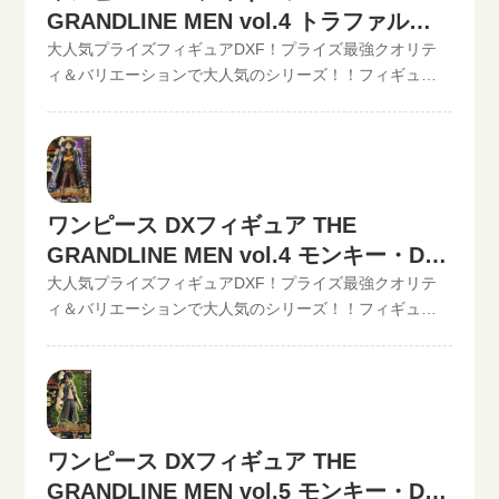
ください。》ワンピース DXフィギュア THE
GRANDLINE MEN vol.4 トラファルガ
りたいものが売れます！宅配買取可能地域は、日本全国
GRANDLINE MEN vol.3 ミホーク現在の買取価格は1,500
ー・ローの買取価格
大人気プライズフィギュアDXF！プライズ最強クオリテ
どこからでもお買取り可能です！買取査定価格の振込手
円（未開封の場合）◆◆◆◆◆◆◆◆◆◆◆ この他のワ
ィ＆バリエーションで大人気のシリーズ！！フィギュア
数料など全て無料です。JANコード入力で更に具体的な金
ンピースDXフィギュアの最新買取価格はコチラから↓その
買取のといまる。ワンピースの人気プライズフィギュア
額が分かります。かんたん買取査定はJANコードのみでの
他【POP】【フィギュアーツZERO】など、ワンピースフ
DXフィギュア、【GRAND LINE MEN】シリーズを高価買
仮買取査定可能!!状態も（開封品or未開封）ご入力いただ
ィギュア買取価格はコチラから↓かんたん買取査定の仮買
取中！！2022/06/07更新！《現在、各買取価格表の更新
けます。下記のような入力方法でも仮買取査定が可能で
取査定金額に納得したら、無料宅配キット申し込みフォ
が遅れているものがありますが、ご依頼頂いた買取査定
す。といまる。開催中の買取キャンペーン情報
ームからお申込みください。といまるから送料無料の宅
は全て最新の相場で改めて買取査定致しますのでご安心
配キットが届いたら、ダンボールに商品を詰めて、送る
ワンピース DXフィギュア THE
ください。》ワンピース DXフィギュア THE
だけ。自宅から出ることなく、お売りになりたいものが
GRANDLINE MEN vol.4 モンキー・D・
GRANDLINE MEN vol.4 トラファルガー・ロー現在の買
売れます！宅配買取可能地域は、日本全国どこからでも
取価格は1,000円（未開封の場合）
ルフィの買取価格
大人気プライズフィギュアDXF！プライズ最強クオリテ
お買取り可能です！買取査定価格の振込手数料など全て
◆◆◆◆◆◆◆◆◆◆◆ この他のワンピースDXフィギュ
ィ＆バリエーションで大人気のシリーズ！！フィギュア
無料です。JANコード入力で更に具体的な金額が分かりま
アの最新買取価格はコチラから↓その他【POP】【フィギ
買取のといまる。ワンピースの人気プライズフィギュア
す。かんたん買取査定はJANコードのみでの仮買取査定可
ュアーツZERO】など、ワンピースフィギュア買取価格は
DXフィギュア、【GRAND LINE MEN】シリーズを高価買
能!!状態も（開封品or未開封）ご入力いただけます。下記
コチラから↓かんたん買取査定の仮買取査定金額に納得し
取中！！2022/06/07更新！《現在、各買取価格表の更新
のような入力方法でも仮買取査定が可能です。といま
たら、無料宅配キット申し込みフォームからお申込みく
が遅れているものがありますが、ご依頼頂いた買取査定
る。開催中の買取キャンペーン情報
ださい。といまるから送料無料の宅配キットが届いた
は全て最新の相場で改めて買取査定致しますのでご安心
ワンピース DXフィギュア THE
ら、ダンボールに商品を詰めて、送るだけ。自宅から出
ください。》ワンピース DXフィギュア THE
ることなく、お売りになりたいものが売れます！宅配買
GRANDLINE MEN vol.5 モンキー・D・
GRANDLINE MEN vol.4 モンキー・D・ルフィ現在の買取