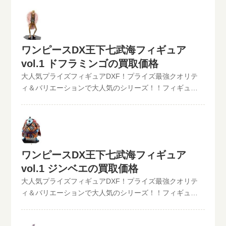
ド：VSキャンペーン売りたいフィギュアが対象の期間に
クーポンコードを入れてお申込みいただくだけ！※お申
し込み日より10日以内に到着したご依頼品のみとなりま
す。※他キャンペーンとの併用はできません。ご了承く
ワンピースDX王下七武海フィギュア
ださい。フィギュア、超合金売るなら「といまる。」フ
vol.1 ドフラミンゴの買取価格
ィギュアや超合金などのホビーを売りたい時には「とい
まる。」にお任せ！といまる。では、ガンダム好きの社
大人気プライズフィギュアDXF！プライズ最強クオリテ
長やジョジョ好きなスタッフが正しく、一点づつ丁寧に
ィ＆バリエーションで大人気のシリーズ！！フィギュア
査定いたします。「面倒だな。。送り状書いて、承諾書
買取のといまる。ワンピースの人気プライズフィギュア
を印刷して。。。」なんて、手間のかかることはありま
【ワンピースDX王下七武海フィギュア】シリーズを高価
せん。といまる。の宅配買取は送料無料、カンタン手続
買取中！！2022/06/07更新！《現在、各買取価格表の更
きの無料宅配キット方式です！！買取対応地域は日本全
新が遅れているものがありますが、ご依頼頂いた買取査
国どこからでもOK！といまるから送られてくるキットに
定は全て最新の相場で改めて買取査定致しますのでご安
ワンピースDX王下七武海フィギュア
売りたいフィギュアを入れて送り返すだけ！送料は全国
心ください。》ワンピースDX王下七武海フィギュアvol.1
無料、キャンセルの場合でも、送料のご負担はといまる
vol.1 ジンベエの買取価格
ドフラミンゴ現在の買取価格は1,000円（未開封の場合）
で致します。
「ワンピース」 DX王下七武海フィギュアvol.1に、ドンキ
大人気プライズフィギュアDXF！プライズ最強クオリテ
ホーテ・ドフラミンゴがラインナップ ワンピースDX王下
ィ＆バリエーションで大人気のシリーズ！！フィギュア
七武海フィギュアvol.1 ドフラミンゴの買取なら、といま
買取のといまる。ワンピースの人気プライズフィギュア
る。におまかせ！この他のワンピースDXフィギュアの最
【ワンピースDX王下七武海フィギュア】シリーズを高価