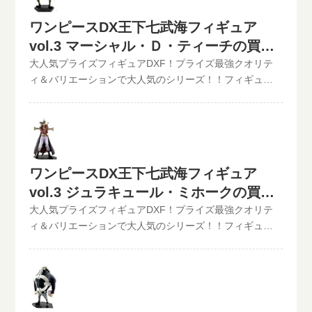
新が遅れているものがありますが、ご依頼頂いた買取査
す。といまる。開催中の買取キャンペーン情報
アの最新買取価格はコチラから↓その他【POP】【フィギ
定は全て最新の相場で改めて買取査定致しますのでご安
ワンピースDX王下七武海フィギュア
ュアーツZERO】など、ワンピースフィギュア買取価格は
心ください。》ワンピースDX王下七武海フィギュアvol.2
vol.3 マーシャル・Ｄ・ティーチの買取
コチラから↓かんたん買取査定の仮買取査定金額に納得し
クロコダイル現在の買取価格は1,000円（未開封の場合）
価格
大人気プライズフィギュアDXF！プライズ最強クオリテ
たら、無料宅配キット申し込みフォームからお申込みく
ワンピースDX王下七武海フィギュア第2弾!第二弾はスナ
ィ＆バリエーションで大人気のシリーズ！！フィギュア
ださい。といまるから送料無料の宅配キットが届いた
スナの実の能力者、クロコダイルの登場です! ワンピース
買取のといまる。ワンピースの人気プライズフィギュア
ら、ダンボールに商品を詰めて、送るだけ。自宅から出
DX王下七武海フィギュアvol.2 クロコダイルの買取なら、
【ワンピースDX王下七武海フィギュア】シリーズを高価
ることなく、お売りになりたいものが売れます！宅配買
といまる。におまかせ！この他のワンピースDXフィギュ
買取中！！2022/06/07更新！《現在、各買取価格表の更
取可能地域は、日本全国どこからでもお買取り可能で
アの最新買取価格はコチラから↓その他【POP】【フィギ
新が遅れているものがありますが、ご依頼頂いた買取査
す！買取査定価格の振込手数料など全て無料です。JANコ
ュアーツZERO】など、ワンピースフィギュア買取価格は
定は全て最新の相場で改めて買取査定致しますのでご安
ード入力で更に具体的な金額が分かります。かんたん買
コチラから↓かんたん買取査定の仮買取査定金額に納得し
ワンピースDX王下七武海フィギュア
心ください。》ワンピースDX王下七武海フィギュアvol.3
取査定はJANコードのみでの仮買取査定可能!!状態も（開
たら、無料宅配キット申し込みフォームからお申込みく
vol.3 ジュラキュール・ミホークの買取
マーシャル・Ｄ・ティーチ現在の買取価格は1,000円（未
封品or未開封）ご入力いただけます。下記のような入力方
ださい。といまるから送料無料の宅配キットが届いた
開封の場合）世界政府公認の7人の海賊達｢王下七武海｣を
法でも仮買取査定が可能です。といまる。開催中の買取
価格
大人気プライズフィギュアDXF！プライズ最強クオリテ
ら、ダンボールに商品を詰めて、送るだけ。自宅から出
アソートしたフィギュアシリーズ｢DX王下七武海｣第3弾!!
キャンペーン情報
ィ＆バリエーションで大人気のシリーズ！！フィギュア
ることなく、お売りになりたいものが売れます！宅配買
｢マーシャル・D・ティーチ(黒ひげ)｣と｢ジュラキュール・
買取のといまる。ワンピースの人気プライズフィギュア
取可能地域は、日本全国どこからでもお買取り可能で
ミホーク(鷹の目)｣の全2種がラインナップ。 ワンピース
【ワンピースDX王下七武海フィギュア】シリーズを高価
す！買取査定価格の振込手数料など全て無料です。JANコ
DX王下七武海フィギュアvol.3 マーシャル・Ｄ・ティーチ
買取中！！2022/06/07更新！《現在、各買取価格表の更
ード入力で更に具体的な金額が分かります。かんたん買
の買取なら、といまる。におまかせ！この他のワンピー
新が遅れているものがありますが、ご依頼頂いた買取査
取査定はJANコードのみでの仮買取査定可能!!状態も（開
スDXフィギュアの最新買取価格はコチラから↓その他
定は全て最新の相場で改めて買取査定致しますのでご安
封品or未開封）ご入力いただけます。下記のような入力方