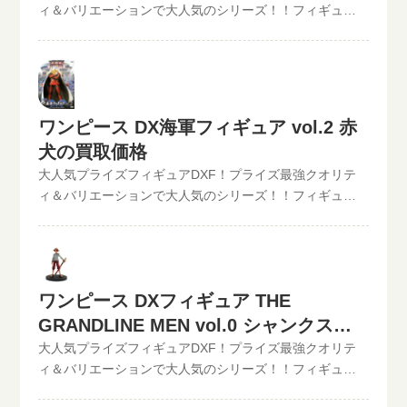
ィ＆バリエーションで大人気のシリーズ！！フィギュア
アの最新買取価格はコチラから↓その他【POP】【フィギ
ード入力で更に具体的な金額が分かります。かんたん買
買取のといまる。ワンピースの人気プライズフィギュア
ュアーツZERO】など、ワンピースフィギュア買取価格は
取査定はJANコードのみでの仮買取査定可能!!状態も（開
DXフィギュア、【ワンピースDX海軍フィギュア】シリー
コチラから↓かんたん買取査定の仮買取査定金額に納得し
封品or未開封）ご入力いただけます。下記のような入力方
ズを高価買取中！！2022/06/07更新！《現在、各買取価
たら、無料宅配キット申し込みフォームからお申込みく
法でも仮買取査定が可能です。といまる。開催中の買取
格表の更新が遅れているものがありますが、ご依頼頂い
ださい。といまるから送料無料の宅配キットが届いた
キャンペーン情報
た買取査定は全て最新の相場で改めて買取査定致します
ら、ダンボールに商品を詰めて、送るだけ。自宅から出
ワンピース DX海軍フィギュア vol.2 赤
のでご安心ください。》ワンピース DX海軍フィギュア
ることなく、お売りになりたいものが売れます！宅配買
犬の買取価格
vol.2 青キジ現在の買取価格は1,000円（未開封の場合）
取可能地域は、日本全国どこからでもお買取り可能で
大人気プライズフィギュアDXF！プライズ最強クオリテ
◆◆◆◆◆◆◆◆◆◆◆ この他のワンピースDXフィギュ
す！買取査定価格の振込手数料など全て無料です。JANコ
ィ＆バリエーションで大人気のシリーズ！！フィギュア
アの最新買取価格はコチラから↓その他【POP】【フィギ
ード入力で更に具体的な金額が分かります。かんたん買
買取のといまる。ワンピースの人気プライズフィギュア
ュアーツZERO】など、ワンピースフィギュア買取価格は
取査定はJANコードのみでの仮買取査定可能!!状態も（開
DXフィギュア、【ワンピースDX海軍フィギュア】シリー
コチラから↓かんたん買取査定の仮買取査定金額に納得し
封品or未開封）ご入力いただけます。下記のような入力方
ズを高価買取中！！2022/06/07更新！《現在、各買取価
たら、無料宅配キット申し込みフォームからお申込みく
法でも仮買取査定が可能です。といまる。開催中の買取
格表の更新が遅れているものがありますが、ご依頼頂い
ださい。といまるから送料無料の宅配キットが届いた
キャンペーン情報
ワンピース DXフィギュア THE
た買取査定は全て最新の相場で改めて買取査定致します
ら、ダンボールに商品を詰めて、送るだけ。自宅から出
のでご安心ください。》ワンピース DX海軍フィギュア
GRANDLINE MEN vol.0 シャンクスの
ることなく、お売りになりたいものが売れます！宅配買
vol.2 赤犬現在の買取価格は1,000円（未開封の場合）
取可能地域は、日本全国どこからでもお買取り可能で
買取価格
大人気プライズフィギュアDXF！プライズ最強クオリテ
◆◆◆◆◆◆◆◆◆◆◆ この他のワンピースDXフィギュ
す！買取査定価格の振込手数料など全て無料です。JANコ
ィ＆バリエーションで大人気のシリーズ！！フィギュア
アの最新買取価格はコチラから↓その他【POP】【フィギ
ード入力で更に具体的な金額が分かります。かんたん買
買取のといまる。ワンピースの人気プライズフィギュア
ュアーツZERO】など、ワンピースフィギュア買取価格は