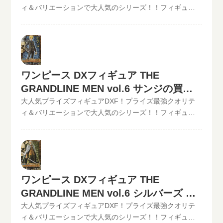
数料など全て無料です。JANコード入力で更に具体的な金
◆◆◆◆◆◆◆◆◆◆◆ この他のワンピースDXフィギュ
ィ＆バリエーションで大人気のシリーズ！！フィギュア
額が分かります。かんたん買取査定はJANコードのみでの
アの最新買取価格はコチラから↓その他【POP】【フィギ
買取のといまる。ワンピースの人気プライズフィギュア
仮買取査定可能!!状態も（開封品or未開封）ご入力いただ
ュアーツZERO】など、ワンピースフィギュア買取価格は
DXフィギュア、【GRAND LINE MEN】シリーズを高価買
けます。下記のような入力方法でも仮買取査定が可能で
コチラから↓かんたん買取査定の仮買取査定金額に納得し
取中！！2022/06/07更新！《現在、各買取価格表の更新
す。といまる。開催中の買取キャンペーン情報
たら、無料宅配キット申し込みフォームからお申込みく
が遅れているものがありますが、ご依頼頂いた買取査定
ださい。といまるから送料無料の宅配キットが届いた
は全て最新の相場で改めて買取査定致しますのでご安心
ら、ダンボールに商品を詰めて、送るだけ。自宅から出
ワンピース DXフィギュア THE
ください。》ワンピース DXフィギュア THE
ることなく、お売りになりたいものが売れます！宅配買
GRANDLINE MEN vol.6 サンジの買取
GRANDLINE MEN vol.5 トラファルガー・ロー現在の買
取可能地域は、日本全国どこからでもお買取り可能で
取価格は1,000円（未開封の場合）
価格
大人気プライズフィギュアDXF！プライズ最強クオリテ
す！買取査定価格の振込手数料など全て無料です。JANコ
◆◆◆◆◆◆◆◆◆◆◆ この他のワンピースDXフィギュ
ィ＆バリエーションで大人気のシリーズ！！フィギュア
ード入力で更に具体的な金額が分かります。かんたん買
アの最新買取価格はコチラから↓その他【POP】【フィギ
買取のといまる。ワンピースの人気プライズフィギュア
取査定はJANコードのみでの仮買取査定可能!!状態も（開
ュアーツZERO】など、ワンピースフィギュア買取価格は
DXフィギュア、【GRAND LINE MEN】シリーズを高価買
封品or未開封）ご入力いただけます。下記のような入力方
コチラから↓かんたん買取査定の仮買取査定金額に納得し
取中！！2022/06/07更新！《現在、各買取価格表の更新
法でも仮買取査定が可能です。といまる。開催中の買取
たら、無料宅配キット申し込みフォームからお申込みく
が遅れているものがありますが、ご依頼頂いた買取査定
キャンペーン情報
ださい。といまるから送料無料の宅配キットが届いた
は全て最新の相場で改めて買取査定致しますのでご安心
ワンピース DXフィギュア THE
ら、ダンボールに商品を詰めて、送るだけ。自宅から出
ください。》ワンピース DXフィギュア THE
ることなく、お売りになりたいものが売れます！宅配買
GRANDLINE MEN vol.6 シルバーズ レ
GRANDLINE MEN vol.6 サンジ現在の買取価格は500円
取可能地域は、日本全国どこからでもお買取り可能で
（未開封の場合）◆◆◆◆◆◆◆◆◆◆◆ この他のワン
イリーの買取価格
大人気プライズフィギュアDXF！プライズ最強クオリテ
す！買取査定価格の振込手数料など全て無料です。JANコ
ピースDXフィギュアの最新買取価格はコチラから↓その他
ィ＆バリエーションで大人気のシリーズ！！フィギュア