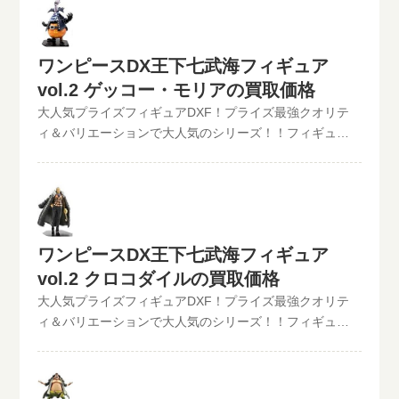
新買取価格はコチラから↓その他【POP】【フィギュアー
買取中！！2022/06/07更新！《現在、各買取価格表の更
ツZERO】など、ワンピースフィギュア買取価格はコチラ
新が遅れているものがありますが、ご依頼頂いた買取査
から↓かんたん買取査定の仮買取査定金額に納得したら、
定は全て最新の相場で改めて買取査定致しますのでご安
無料宅配キット申し込みフォームからお申込みくださ
ワンピースDX王下七武海フィギュア
心ください。》ワンピースDX王下七武海フィギュアvol.1
い。といまるから送料無料の宅配キットが届いたら、ダ
ジンベエ現在の買取価格は1,000円（未開封の場合）
vol.2 ゲッコー・モリアの買取価格
ンボールに商品を詰めて、送るだけ。自宅から出ること
◆◆◆◆◆◆◆◆◆◆◆ ワンピースDX王下七武海フィギ
大人気プライズフィギュアDXF！プライズ最強クオリテ
なく、お売りになりたいものが売れます！宅配買取可能
ュアvol.1 ジンベエの買取なら、といまる。におまかせ！
ィ＆バリエーションで大人気のシリーズ！！フィギュア
地域は、日本全国どこからでもお買取り可能です！買取
この他のワンピースDXフィギュアの最新買取価格はコチ
買取のといまる。ワンピースの人気プライズフィギュア
査定価格の振込手数料など全て無料です。JANコード入力
ラから↓その他【POP】【フィギュアーツZERO】など、
【ワンピースDX王下七武海フィギュア】シリーズを高価
で更に具体的な金額が分かります。かんたん買取査定は
ワンピースフィギュア買取価格はコチラから↓かんたん買
買取中！！2022/06/07更新！《現在、各買取価格表の更
JANコードのみでの仮買取査定可能!!状態も（開封品or未
取査定の仮買取査定金額に納得したら、無料宅配キット
新が遅れているものがありますが、ご依頼頂いた買取査
開封）ご入力いただけます。下記のような入力方法でも
申し込みフォームからお申込みください。といまるから
定は全て最新の相場で改めて買取査定致しますのでご安
仮買取査定が可能です。といまる。開催中の買取キャン
送料無料の宅配キットが届いたら、ダンボールに商品を
ワンピースDX王下七武海フィギュア
心ください。》ワンピースDX王下七武海フィギュアvol.2
ペーン情報
詰めて、送るだけ。自宅から出ることなく、お売りにな
vol.2 クロコダイルの買取価格
ゲッコー・モリア現在の買取価格は1,000円（未開封の場
りたいものが売れます！宅配買取可能地域は、日本全国
合）界政府公認の7人の海賊達｢王下七武海｣をアソートし
大人気プライズフィギュアDXF！プライズ最強クオリテ
どこからでもお買取り可能です！買取査定価格の振込手
たフィギュアシリーズ｢DX王下七武海｣第2弾!!スリラーバ
ィ＆バリエーションで大人気のシリーズ！！フィギュア
数料など全て無料です。JANコード入力で更に具体的な金
ークの主｢ゲッコー・モリア｣とスナスナの実の能力者｢ク
買取のといまる。ワンピースの人気プライズフィギュア
額が分かります。かんたん買取査定はJANコードのみでの
ロコダイル｣の全2種ががラインナップ。 ワンピースDX王
【ワンピースDX王下七武海フィギュア】シリーズを高価
仮買取査定可能!!状態も（開封品or未開封）ご入力いただ
下七武海フィギュアvol.2 ゲッコー・モリアの買取なら、
買取中！！2022/06/07更新！《現在、各買取価格表の更
けます。下記のような入力方法でも仮買取査定が可能で
といまる。におまかせ！この他のワンピースDXフィギュ