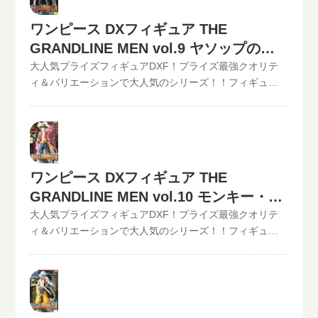
配キットが届いたら、ダンボールに商品を詰めて、送る
は全て最新の相場で改めて買取査定致しますのでご安心
ワンピース DXフィギュア THE
だけ。自宅から出ることなく、お売りになりたいものが
ください。》ワンピース DXフィギュア THE
売れます！宅配買取可能地域は、日本全国どこからでも
GRANDLINE MEN vol.9 ヤソップの買
GRANDLINE MEN vol.9 ロロノア・ゾロ現在の買取価格
お買取り可能です！買取査定価格の振込手数料など全て
は500円（未開封の場合）◆◆◆◆◆◆◆◆◆◆◆ この
取価格
大人気プライズフィギュアDXF！プライズ最強クオリテ
無料です。JANコード入力で更に具体的な金額が分かりま
他のワンピースDXフィギュアの最新買取価格はコチラか
ィ＆バリエーションで大人気のシリーズ！！フィギュア
す。かんたん買取査定はJANコードのみでの仮買取査定可
ら↓その他【POP】【フィギュアーツZERO】など、ワン
買取のといまる。ワンピースの人気プライズフィギュア
能!!状態も（開封品or未開封）ご入力いただけます。下記
ピースフィギュア買取価格はコチラから↓かんたん買取査
DXフィギュア、【GRAND LINE MEN】シリーズを高価買
のような入力方法でも仮買取査定が可能です。といま
定の仮買取査定金額に納得したら、無料宅配キット申し
取中！！2022/06/07更新！《現在、各買取価格表の更新
る。開催中の買取キャンペーン情報
込みフォームからお申込みください。といまるから送料
が遅れているものがありますが、ご依頼頂いた買取査定
無料の宅配キットが届いたら、ダンボールに商品を詰め
は全て最新の相場で改めて買取査定致しますのでご安心
ワンピース DXフィギュア THE
て、送るだけ。自宅から出ることなく、お売りになりた
ください。》ワンピース DXフィギュア THE
いものが売れます！宅配買取可能地域は、日本全国どこ
GRANDLINE MEN vol.10 モンキー・
GRANDLINE MEN vol.9 ヤソップ現在の買取価格は500円
からでもお買取り可能です！買取査定価格の振込手数料
（未開封の場合）◆◆◆◆◆◆◆◆◆◆◆ この他のワン
D・ルフィーの買取価格
大人気プライズフィギュアDXF！プライズ最強クオリテ
など全て無料です。JANコード入力で更に具体的な金額が
ピースDXフィギュアの最新買取価格はコチラから↓その他
ィ＆バリエーションで大人気のシリーズ！！フィギュア
分かります。かんたん買取査定はJANコードのみでの仮買
【POP】【フィギュアーツZERO】など、ワンピースフィ
買取のといまる。ワンピースの人気プライズフィギュア
取査定可能!!状態も（開封品or未開封）ご入力いただけま
ギュア買取価格はコチラから↓かんたん買取査定の仮買取
DXフィギュア、【GRAND LINE MEN】シリーズを高価買
す。下記のような入力方法でも仮買取査定が可能です。
査定金額に納得したら、無料宅配キット申し込みフォー
取中！！2022/06/07更新！《現在、各買取価格表の更新
といまる。開催中の買取キャンペーン情報
ムからお申込みください。といまるから送料無料の宅配
が遅れているものがありますが、ご依頼頂いた買取査定
キットが届いたら、ダンボールに商品を詰めて、送るだ
は全て最新の相場で改めて買取査定致しますのでご安心