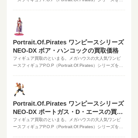
からでもお買取り可能です！買取査定価格の振込手数料
顔や手のパーツを差し替えることで、ニキュニキュの実
価買取中！！2022/06/07更新！《現在、各買取価格表の
など全て無料です。JANコード入力で更に具体的な金額が
による肉球や量産型のPX-1も再現 この他の
更新が遅れているものがありますが、ご依頼頂いた買取
分かります。かんたん買取査定はJANコードのみでの仮買
P.O.P（Portrait.Of.Pirates）の最新買取価格はコチラから
査定は全て最新の相場で改めて買取査定致しますのでご
取査定可能!!状態も（開封品or未開封）ご入力いただけま
↓ハイクオリティフィギュアの頂点P.O.P買取ならといま
安心ください。》Portrait.Of.Pirates ワンピースシリーズ
す。下記のような入力方法でも仮買取査定が可能です。
る。その他【POP】【フィギュアーツZERO】など、ワン
NEO-DX クロコダイルJAN:4535123712685現在の買取価
といまる。開催中の買取キャンペーン情報
Portrait.Of.Pirates ワンピースシリーズ
ピースフィギュア買取価格はコチラから↓かんたん買取査
格は4,000円（未開封の場合）元・王下七武海にしてバロ
定の仮買取査定金額に納得したら、無料宅配キット申し
ック・ワークス社長”Mr.0”クロコダイルが登場します。人
NEO-DX ボア・ハンコックの買取価格
込みフォームからお申込みください。といまるから送料
気エピソード『アラバスタ編』では主人公ルフィを二度
フィギュア買取のといまる。メガハウスの大人気ワンピ
無料の宅配キットが届いたら、ダンボールに商品を詰め
に渡って破るなど、非常に印象深い適役であるクロコダ
ースフィギュアP.O.P（Portrait.Of.Pirates）シリーズを高
て、送るだけ。自宅から出ることなく、お売りになりた
イル。今回は『インペルダウン編』で衝撃の再登場を果
価買取中！！2022/06/07更新！《現在、各買取価格表の
いものが売れます！宅配買取可能地域は、日本全国どこ
たした姿での立体化 この他のP.O.P（Portrait.Of.Pirates）
更新が遅れているものがありますが、ご依頼頂いた買取
からでもお買取り可能です！買取査定価格の振込手数料
の最新買取価格はコチラから↓ハイクオリティフィギュア
査定は全て最新の相場で改めて買取査定致しますのでご
など全て無料です。JANコード入力で更に具体的な金額が
の頂点P.O.P買取ならといまる。その他【POP】【フィギ
安心ください。》Portrait.Of.Pirates ワンピースシリーズ
分かります。かんたん買取査定はJANコードのみでの仮買
ュアーツZERO】など、ワンピースフィギュア買取価格は
NEO-DX ボア・ハンコックJAN:4535123712692現在の買
Portrait.Of.Pirates ワンピースシリーズ
取査定可能!!状態も（開封品or未開封）ご入力いただけま
コチラから↓かんたん買取査定の仮買取査定金額に納得し
取価格は3,000円（未開封の場合）P.O.P-DXシリーズに待
NEO-DX ポートガス・D・エースの買取
す。下記のような入力方法でも仮買取査定が可能です。
たら、無料宅配キット申し込みフォームからお申込みく
望の海賊女帝が登場。王下七武海の一員にして、九蛇海
価格
フィギュア買取のといまる。メガハウスの大人気ワンピ
といまる。開催中の買取キャンペーン情報
ださい。といまるから送料無料の宅配キットが届いた
賊団船長の「蛇姫」ボア・ハンコック。その高貴な魅力
ースフィギュアP.O.P（Portrait.Of.Pirates）シリーズを高
ら、ダンボールに商品を詰めて、送るだけ。自宅から出
に溢れた美貎を、イメージ通りに立体再現。また顔と左
価買取中！！2022/06/07更新！《現在、各買取価格表の
ることなく、お売りになりたいものが売れます！宅配買
手パーツの差し替えで二種類の表情が再現できるなど、